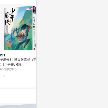
191
$145
$218
年廚俠5：陰謀與真相（完結
少年廚俠（2）：西湖鳴冤記[二
少年廚俠4：
）[二手書_良好]
手書_普通]
良好]
ahoo購物中心
Yahoo購物中心
Yahoo購物中
0%
0%
0%