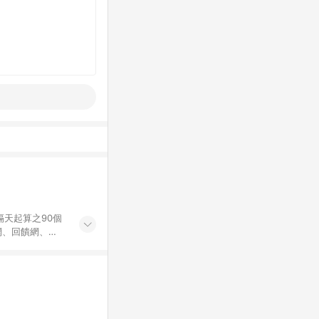
隔天起算之90個
價網、回饋網、
Points回饋。
為購物資訊整合性
不符，以銷售網頁
ng保有更改條