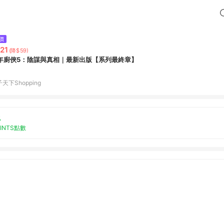
價
21
(降$59)
年廚俠5：陰謀與真相｜最新出版【系列最終章】
天下Shopping
%
OINTS點數