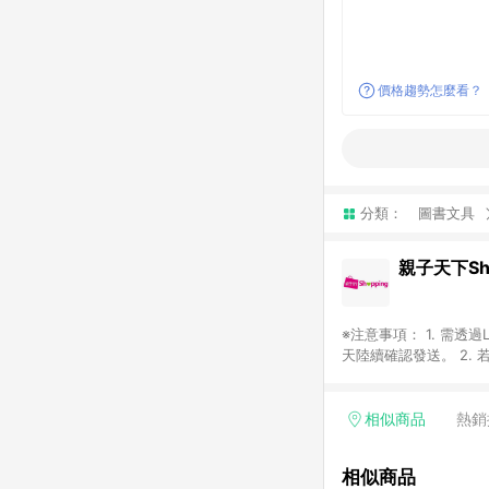
價格趨勢怎麼看？
分類：
圖書文具
親子天下Sho
※注意事項： 1. 需
天陸續確認發送。 2. 
Google等其他網頁、
4. 若購買之訂單（包
平台，商品資料更新會有
相似商品
熱銷
標示為準。 6. 若上
款與最終解釋權，活動詳
相似商品