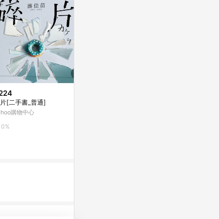
224
歷史低價
降價
片[二手書_普通]
$331
$280
(降$47)
(降$120
ahoo購物中心
黑色的烈日
上人(Y31-6
精靈
康是美網購eShop
0%
92號BOOK櫃
0%
3%