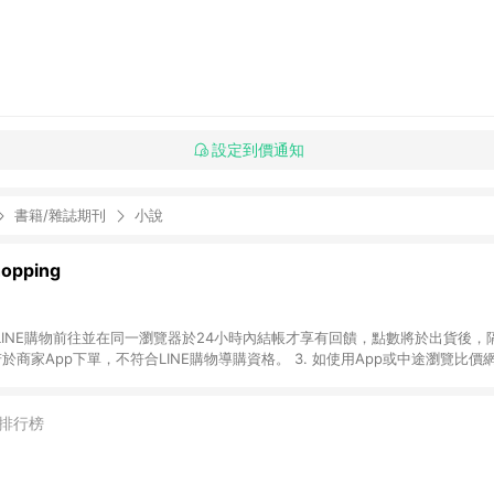
設定到價通知
書籍/雜誌期刊
小說
pping
透過LINE購物前往並在同一瀏覽器於24小時內結帳才享有回饋，點數將於出貨後，
若於商家App下單，不符合LINE購物導購資格。 3. 如使用App或中途瀏覽比
或由網頁版（電腦／手機版網頁）切換為App都將會造成追蹤中斷而無法進行LINE 
含預購商品）未符合完成訂單出貨及結帳，則不符合贈點資格。 5. LINE 購物
時間差，如顯示之商品規格、價位、贈品等與親子天下Shopping銷售網頁
排行榜
述或其他原因，致使消費者無接收到點數回饋或點數回饋有爭議，親子天下Shoppi
情以親子天下Shopping網站公告為準。