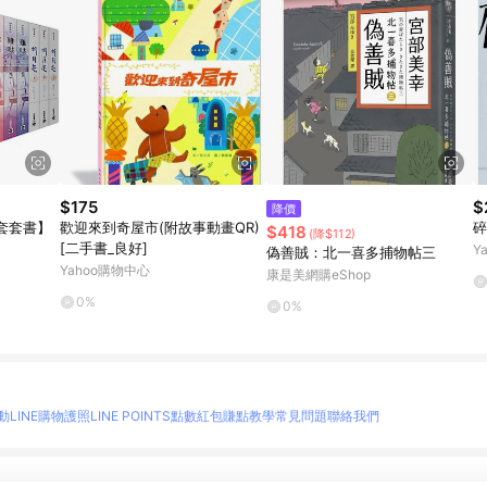
$175
$
降價
套套書】
歡迎來到奇屋市(附故事動畫QR)
碎
$418
(降$112)
[二手書_良好]
Y
偽善賊：北一喜多捕物帖三
Yahoo購物中心
康是美網購eShop
0%
0%
動
LINE購物護照
LINE POINTS點數紅包
賺點教學
常見問題
聯絡我們