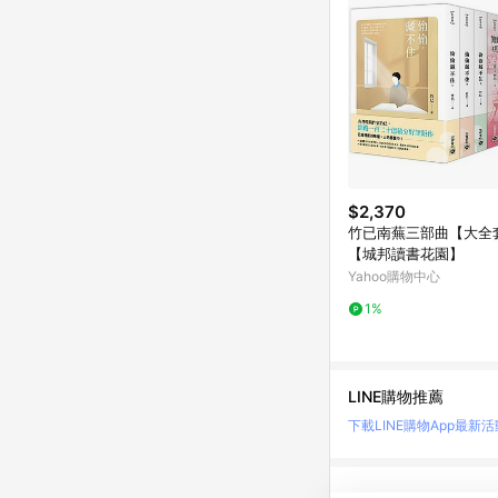
$2,370
竹已南蕪三部曲【大全
【城邦讀書花園】
Yahoo購物中心
1%
LINE購物推薦
下載LINE購物App
最新活