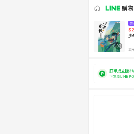
降
$2
少
親子
訂單成立賺3
下單享LINE P