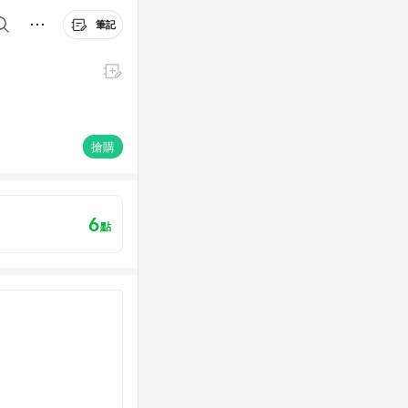
筆記
搶購
6
點