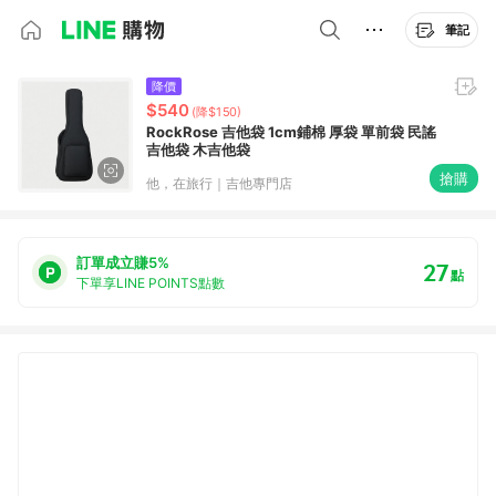
筆記
降價
$540
(降$150)
RockRose 吉他袋 1cm鋪棉 厚袋 單前袋 民謠
吉他袋 木吉他袋
搶購
他，在旅行｜吉他專門店
訂單成立賺5%
27
點
下單享LINE POINTS點數