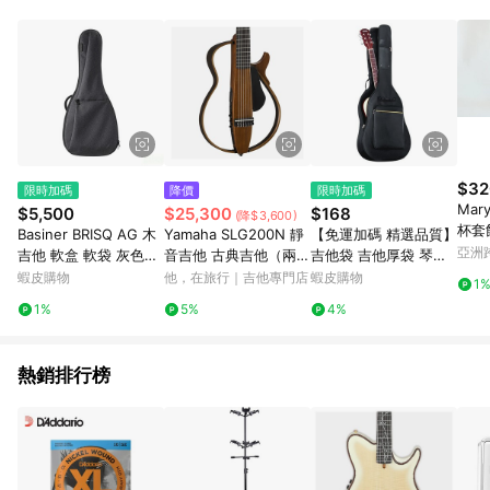
$32
限時加碼
降價
限時加碼
Mar
$5,500
$25,300
$168
(降$3,600)
杯套
Basiner BRISQ AG 木
Yamaha SLG200N 靜
【免運加碼 精選品質】
藍色
亞洲
吉他 軟盒 軟袋 灰色
音吉他 古典吉他（兩種
吉他袋 吉他厚袋 琴袋
Pinko
【黃石樂器】
指板寬度）尼龍弦 不怕
木吉他袋 電吉他袋 電
蝦皮購物
他，在旅行｜吉他專門店
蝦皮購物
1
吵到人 原木色
貝斯袋 古典吉他袋 吉
1%
5%
4%
他袋子
熱銷排行榜