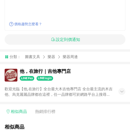
價格趨勢怎麼看？
設定到價通知
分類：
圖書文具
樂器
樂器周邊
他，在旅行｜吉他專門店
歡迎光臨【他,在旅行】全台最大木吉他專門店 全台最主流的木吉
他、烏克麗麗品牌都在這裡，任一品牌都可於網路平台上搜尋得
到。 不販售低質量產品是我們的堅持，有品牌有保證。MI維修製
琴專業技師駐店，售前售後服務最有保障。 你最在乎的吉他弦
距，我們會在出貨前調整至最佳，再保有一年的免費調整服務，
相似商品
熱銷排行榜
讓你購買後無後顧之憂。 最多種類選擇：民謠吉他、旅行吉他、
古典吉他、烏克麗麗、左手吉他、跨界吉他、木貝斯、佛朗明哥
相似商品
吉他、吉他麗麗......保證全台最齊全。