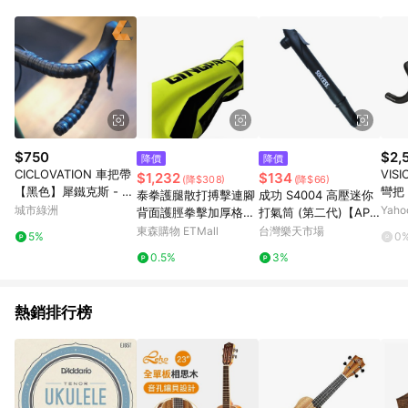
$750
$2,
降價
降價
CICLOVATION 車把帶
VISI
$1,232
$134
(降$308)
(降$66)
【黑色】犀鐵克斯 - 2
彎把
泰拳護腿散打搏擊連腳
成功 S4004 高壓迷你
D碳纖
R 
城市綠洲
Yah
背面護脛拳擊加厚格斗
打氣筒 (第二代)【APP
護具護踝跆拳道護腿板
滿額下單10%點數(單一
東森購物 ETMall
台灣樂天市場
5%
0
帳號最高1000點)】8/3
0.5%
3%
1止
熱銷排行榜