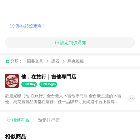
價格趨勢怎麼看？
設定到價通知
分類：
圖書文具
樂器
烏克麗麗
他，在旅行｜吉他專門店
歡迎光臨【他,在旅行】全台最大木吉他專門店 全台最主流的木吉
他、烏克麗麗品牌都在這裡，任一品牌都可於網路平台上搜尋得
到。 不販售低質量產品是我們的堅持，有品牌有保證。MI維修製
琴專業技師駐店，售前售後服務最有保障。 你最在乎的吉他弦
距，我們會在出貨前調整至最佳，再保有一年的免費調整服務，
相似商品
熱銷排行榜
讓你購買後無後顧之憂。 最多種類選擇：民謠吉他、旅行吉他、
古典吉他、烏克麗麗、左手吉他、跨界吉他、木貝斯、佛朗明哥
相似商品
吉他、吉他麗麗......保證全台最齊全。