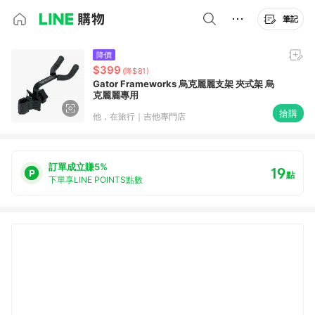
筆記
降價
$399
(降$81)
Gator Frameworks 烏克麗麗支架 夾式架 烏
克麗麗專用
搶購
他，在旅行｜吉他專門店
訂單成立賺5%
19
點
下單享LINE POINTS點數