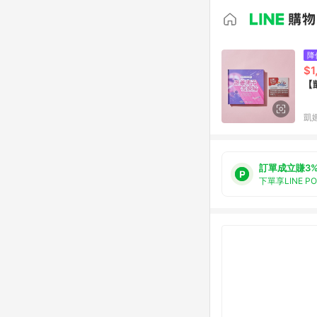
降
$1
【
凱
訂單成立賺3
下單享LINE P