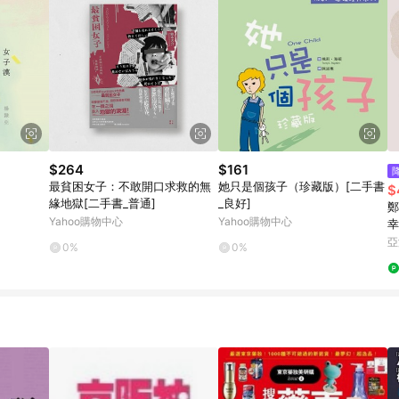
$264
$161
最貧困女子：不敢開口求救的無
她只是個孩子（珍藏版）[二手書
$
緣地獄[二手書_普通]
_良好]
鄭
Yahoo購物中心
Yahoo購物中心
幸
亞
0%
0%