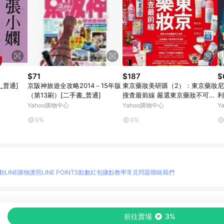
$71
$187
$
_普通]
京阪神旅遊全攻略2014－15年版
東京藥妝美研購（2）：東京藥妝
尼
（第13刷）[二手書_普通]
搜查最前線 嚴選東京藥妝不可錯
利
過的新掀貨！最夢[二手書_良好]
Yahoo購物中心
Yahoo購物中心
Y
0%
0%
動
LINE購物護照
LINE POINTS點數紅包
賺點教學
常見問題
聯絡我們
物情報與商品資訊的整合性平台，並依購物情報中的趨勢與風格做合作網路商家的延伸商
前往賣場
3%
至各合作網路商家，確認現售價與購物條件，一切資訊以合作廠商網頁為準。