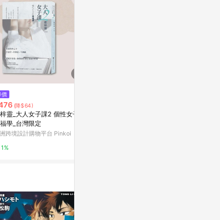
$86
$161
降價
她只是個孩子（珍藏版）[二手書
她只是個孩子
476
(降$64)
_普通]
_普通]
梓靈_大人女子課2 個性女子的
Yahoo購物中心
Yahoo購物中
福學_台灣限定
洲跨境設計購物平台 Pinkoi
0%
0%
1%