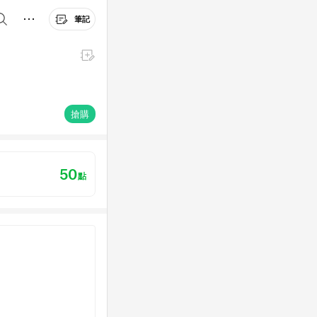
筆記
搶購
50
點