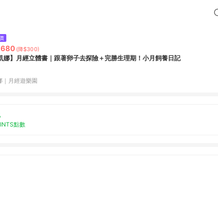
價
,680
(降$300)
凱娜】月經立體書｜跟著卵子去探險＋完勝生理期！小月飼養日記
娜｜月經遊樂園
%
OINTS點數