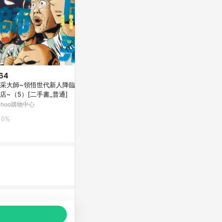
64
$107
降價
采大師~領悟世代新人降臨便
鬱金香廚房[二手書_普通]
$616
(降$164
店~（5）[二手書_普通]
Yahoo購物中心
時空旅行出發
ahoo購物中心
媽咪愛
0%
0%
0%
品推薦，商品資料更新會有