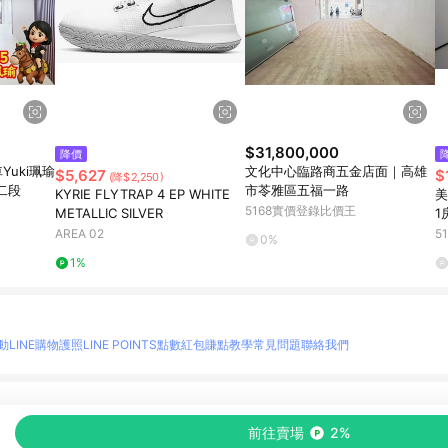
$31,800,000
降價
uki珮瑜
文化中心臨路商五金店面｜高雄
$5,627
$
(降$2,250)
二段
市苓雅區五福一路
KYRIE FLYTRAP 4 EP WHITE
美
5168實價登錄比價王
METALLIC SILVER
1
路
AREA 02
5
0%
1%
動
LINE購物護照
LINE POINTS點數紅包
賺點教學
常見問題
聯絡我們
物情報與商品資訊的整合性平台，並依購物情報中的趨勢與風格做合作網路商家的延伸商
前往賣場
2%
至各合作網路商家，確認現售價與購物條件，一切資訊以合作廠商網頁為準。