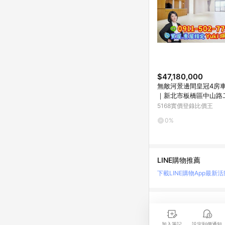
$47,180,000
無敵河景邊間皇冠4房車Y
｜新北市板橋區中山路
5168實價登錄比價王
0%
LINE購物推薦
下載LINE購物App
最新活
LINE 購物是匯集購
時間差，請務必點擊商品
加入筆記
設定到價通知