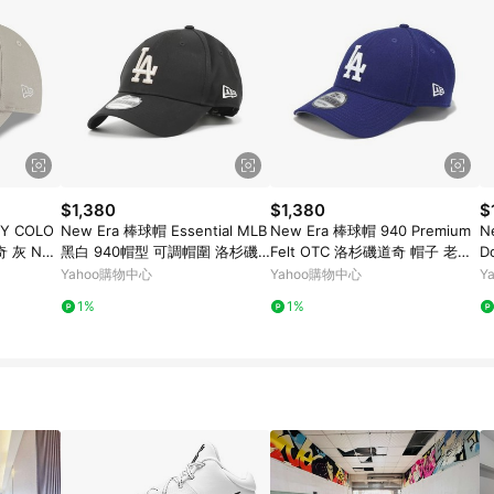
$1,380
$1,380
$
Y COLO
New Era 棒球帽 Essential MLB
New Era 棒球帽 940 Premium
N
奇 灰 NE1
黑白 940帽型 可調帽圍 洛杉磯
Felt OTC 洛杉磯道奇 帽子 老帽
D
道奇 LAD 老帽 帽子 NE1284781
藍 毛氈Logo NE13215213
帽
Yahoo購物中心
Yahoo購物中心
Y
8
1%
1%