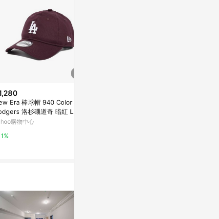
1,280
$1,380
$1,380
ew Era 棒球帽 940 Color Era
NEW ERA 男女 9TWENTY NEU
New Era 棒球
odgers 洛杉磯道奇 暗紅 LA 老
TRAL WASHED 9TWENTY 洛杉
Black 洛杉
 帽子 NE14700378
磯道奇 焦糖 NE60591687
帽子 NE6074
ahoo購物中心
Yahoo購物中心
Yahoo購物中
1%
1%
1%