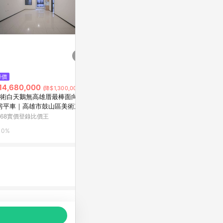
$126
$2,618
降價
釘井淨好像看得見部長的XXX。
PUDDLE LIT
14,680,000
(降$1,300,000)
(全)
AREA 02
術白天鵝無高雄厝最棒面向2+
Yahoo購物中心
房平車｜高雄市鼓山區美術東四
1%
168實價登錄比價王
0%
0%
品推薦，商品資料更新會有