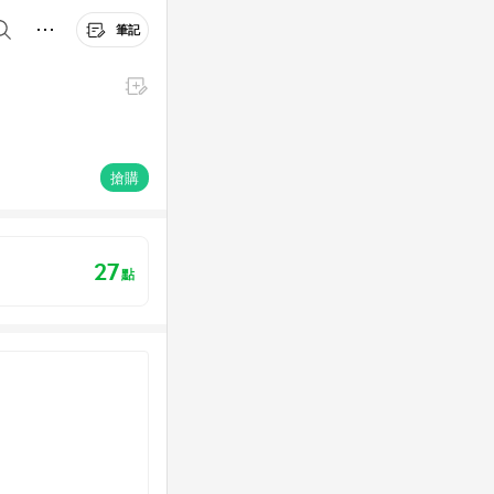
筆記
搶購
27
點