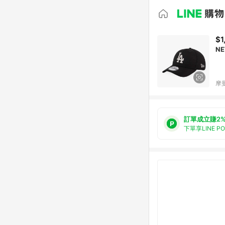
$1
NE
摩
訂單成立賺2
下單享LINE P