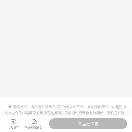
LINE 購物是匯集購物情報與商品資訊的整合性平台，並依購物情報中的趨勢與
風格做合作網路商家的延伸商品推薦，商品資料更新會有時間差，請務必點擊
商品至各合作網路商家，確認現售價與購物條件，一切資訊以合作廠商網頁為
商品已停售
準。
加入筆記
設定到價通知