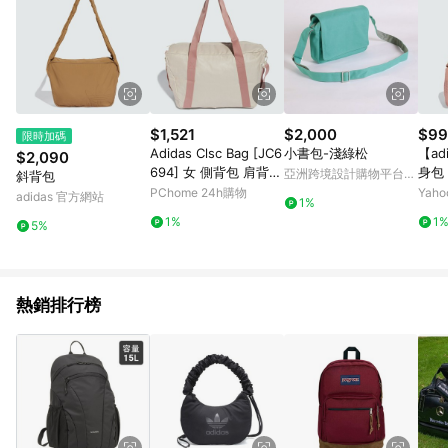
$1,521
$2,000
$99
限時加碼
Adidas Clsc Bag [JC6
小書包-淺綠松
【ad
$2,090
694] 女 側背包 肩背包
身包 男
亞洲跨境設計購物平台
斜背包
健身包 米
JX31
Pinkoi
PChome 24h購物
Yah
adidas 官方網站
1%
1%
1
5%
熱銷排行榜