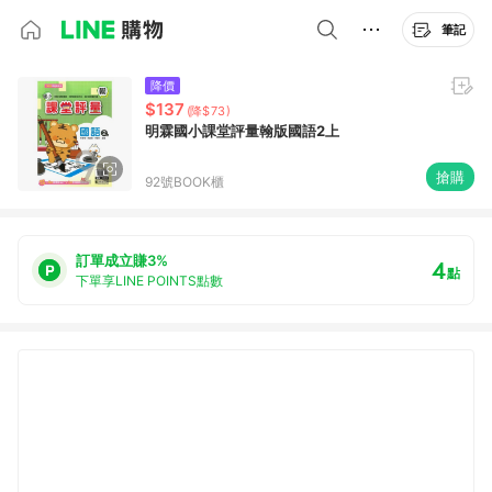
筆記
降價
$137
(降$73)
明霖國小課堂評量翰版國語2上
搶購
92號BOOK櫃
訂單成立賺3%
4
點
下單享LINE POINTS點數