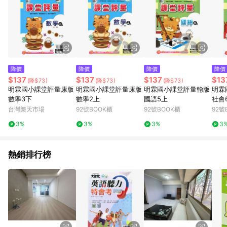
降價
降價
降價
降價
$137
$137
$137
$13
(降$73)
(降$73)
(降$73)
明霖國小課堂評量康版
明霖國小課堂評量康版
明霖國小課堂評量翰版
明霖
數學3下
數學2上
國語5上
社會
台灣樂天市場
92號BOOK櫃
92號BOOK櫃
92號
3%
3%
3%
3
熱銷排行榜