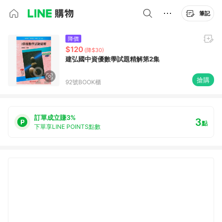
筆記
降價
$120
(降$30)
建弘國中資優數學試題精解第2集
搶購
92號BOOK櫃
訂單成立賺3%
3
點
下單享LINE POINTS點數