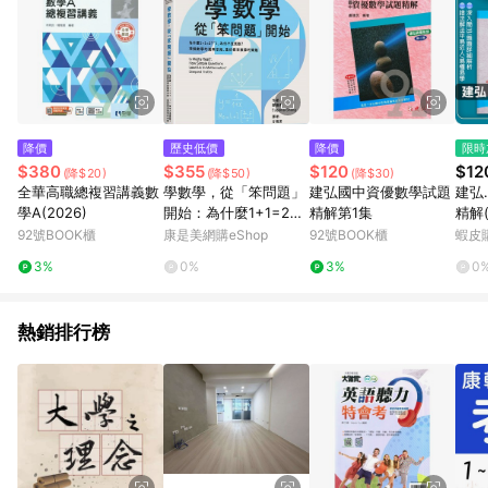
降價
歷史低價
降價
限時
$380
$355
$120
$12
(降$20)
(降$50)
(降$30)
全華高職總複習講義數
學數學，從「笨問題」
建弘國中資優數學試題
建弘
學A(2026)
開始：為什麼1+1=2？
精解第1集
精解
「1」為何不是質數？
or
92號BOOK櫃
康是美網購eShop
92號BOOK櫃
蝦皮
理解數學的邏輯思維，
3%
0%
3%
0
重拾探索數學的樂趣
熱銷排行榜