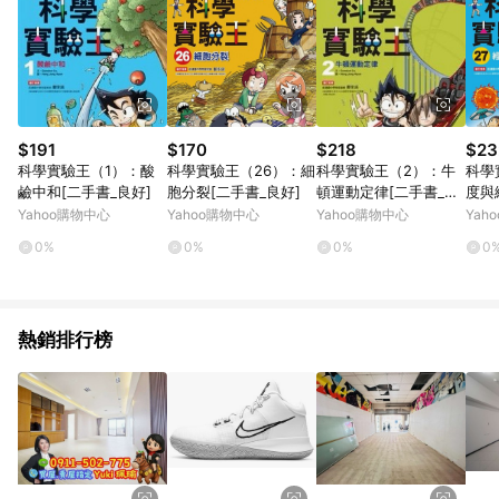
$191
$170
$218
$23
科學實驗王（1）：酸
科學實驗王（26）：細
科學實驗王（2）：牛
科學
鹼中和[二手書_良好]
胞分裂[二手書_良好]
頓運動定律[二手書_良
度與
好]
Yahoo購物中心
Yahoo購物中心
Yahoo購物中心
Yah
0%
0%
0%
0
熱銷排行榜