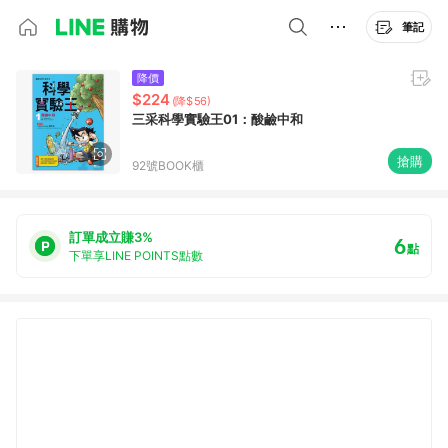
筆記
降價
$224
(降$56)
三采科學實驗王01：酸鹼中和
搶購
92號BOOK櫃
訂單成立賺3%
6
點
下單享LINE POINTS點數