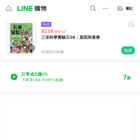
筆記
降價
$238
(降$42)
三采科學實驗王08：基因與遺傳
搶購
92號BOOK櫃
訂單成立賺3%
7
點
下單享LINE POINTS點數