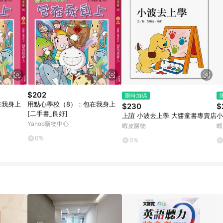
$202
限時加碼
在我身上
用點心學校（8）：包在我身上
$230
$
[二手書_良好]
上誼 小波去上學 大醬童書專賣店
小
Yahoo購物中心
蝦皮購物
蝦
0%
0%