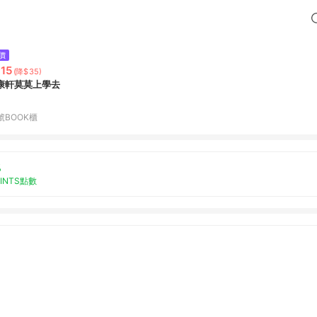
價
15
(降$35)
康軒莫莫上學去
號BOOK櫃
%
OINTS點數