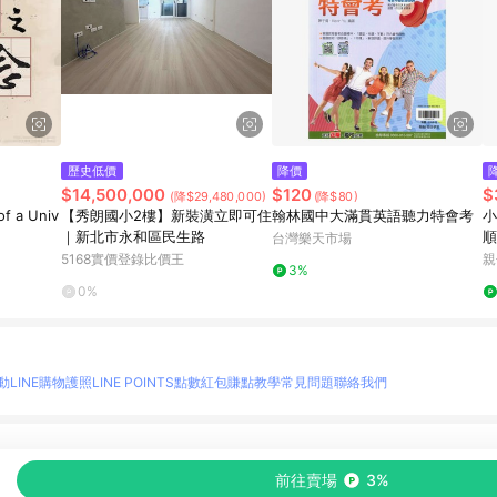
歷史低價
降價
$14,500,000
$120
$
(降$29,480,000)
(降$80)
f a Univ
【秀朗國小2樓】新裝潢立即可住
翰林國中大滿貫英語聽力特會考
小
｜新北市永和區民生路
順
台灣樂天市場
5168實價登錄比價王
親
3%
0%
動
LINE購物護照
LINE POINTS點數紅包
賺點教學
常見問題
聯絡我們
物情報與商品資訊的整合性平台，並依購物情報中的趨勢與風格做合作網路商家的延伸商
前往賣場
3%
至各合作網路商家，確認現售價與購物條件，一切資訊以合作廠商網頁為準。