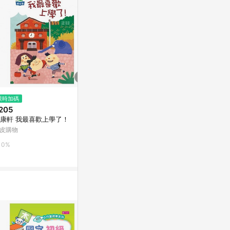
$142
$169
限時加碼
用點心學校（8）：包在我身上
小象散步[二手
205
[二手書_全新]
Yahoo購物中
康軒 我最喜歡上學了！
Yahoo購物中心
皮購物
0%
0%
0%