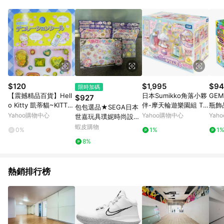
品賣場中有標示「商店」及顯示商店名稱者(指定活動店家除外)
3. 訂單回饋金額將扣除運費/購物金/超贈點/福利金/紅利折抵/折
價券等虛擬貨幣折抵 4. 大宗採購或批發轉賣不具回饋資格： 如
有相關事證認定您為大宗採購、批發轉賣而非最終消費使用者，
相關認定以Yahoo購物中心之認定為準
$120
$1,995
$94
限時加碼
【震撼精品百貨】Hell
日本Sumikko角落小夥
GEM
$927
o Kitty 凱蒂貓~KITTY
伴-摩天輪遊樂園組 TP
瓶飾
包包選品★SEGA日本
立體貼紙-玫瑰
91515 TAKARA TOMY
Yahoo購物中心
Yahoo購物中心
Yah
世嘉玩具璞妮時尚設計
工坊美甲套裝凝膠滴膠
蝦皮購物
0%
1%
1
女孩手工製作
8%
熱銷排行榜