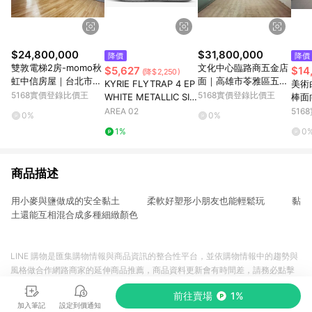
$24,800,000
$31,800,000
降價
降價
雙敦電梯2房-momo秋
文化中心臨路商五金店
$5,627
$14
(降$2,250)
虹中信房屋｜台北市松
面｜高雄市苓雅區五福
KYRIE FLYTRAP 4 EP
美術
山區長安東路二段
一路
5168實價登錄比價王
5168實價登錄比價王
WHITE METALLIC SIL
棒面
VER
雄市
AREA 02
51
0%
0%
1%
0
商品描述
用小麥與鹽做成的安全黏土 柔軟好塑形小朋友也能輕鬆玩 黏
土還能互相混合成多種細緻顏色
LINE 購物是匯集購物情報與商品資訊的整合性平台，並依購物情報中的趨勢與
風格做合作網路商家的延伸商品推薦，商品資料更新會有時間差，請務必點擊
商品至各合作網路商家，確認現售價與購物條件，一切資訊以合作廠商網頁為
前往賣場
1%
準。
加入筆記
設定到價通知