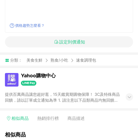
價格趨勢怎麼看？
設定到價通知
分類：
美食生鮮
熟食/小吃
速食調理包
Yahoo購物中心
提供百萬商品讓您超好逛，15天鑑賞期購物保障！ 3C及特殊商品
回饋，請以訂單成立通知為準 1. 請注意以下品類商品均無回饋：
-Apple相關商品/手機/票券/儲值金/虛擬點數 -黃金 (金幣 / 金條
/ 金元寶 /立體黃金 / 黃金擺飾 /黃金條塊) [2023/2/10起適用] -
電玩/遊戲/相機/單眼/鏡頭/拍立得 [2024/6/1起適用] -內接硬
相似商品
熱銷排行榜
商品描述
碟、外接硬碟、主機板/顯示卡[2026/5/18起適用] 2. 以下訂單將
不符合導購資格，亦不得使用點數紅包： - 點擊Yahoo奇摩APP
相似商品
的購回饋活動享Yahoo超贈點回饋者 - 購物中心商店之商品：商