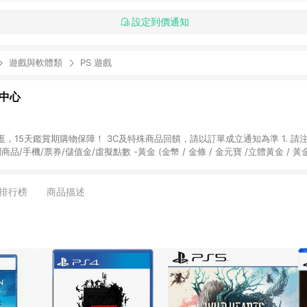
設定到價通知
遊戲與軟體類
PS 遊戲
物中心
天鑑賞期購物保障！ 3C及特殊商品回饋，請以訂單成立通知為準 1. 請注意以下品類商品
關商品/手機/票券/儲值金/虛擬點數 -黃金 (金幣 / 金條 / 金元寶 /立體黃金 / 
] 2. 以下訂單將不符合導購資格，亦不得使用點數紅包： - 點擊Yahoo奇摩APP
 - 購物中心商店之商品：商品賣場中有標示「商店」及顯示商店名稱者(指定活動店家
排行榜
商品描述
購物金/超贈點/福利金/紅利折抵/折價券等虛擬貨幣折抵 4. 大宗採購或批發
定您為大宗採購、批發轉賣而非最終消費使用者，相關認定以Yahoo購物中心之