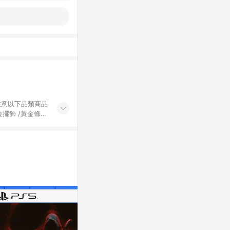
黃金擺飾 /黃金條
的購回饋活動享
除外) 3. 訂
轉賣不具回饋資
認定為準