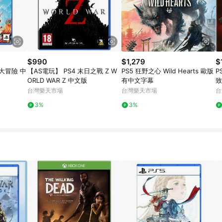
$990
$1,279
$
線大冒險 中
【AS電玩】 PS4 末日之戰 Z W
PS5 狂野之心 Wild Hearts 歐版
P
ORLD WAR Z 中文版
有中文字幕
致
台灣樂天市場
台灣樂天市場
台
3%
3%