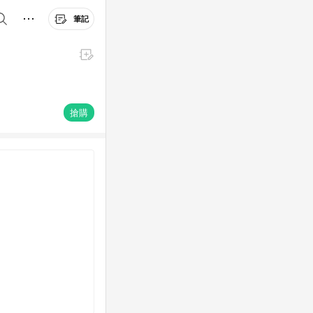
筆記
搶購