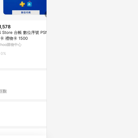
1,578
$1,673
降價
S Store 台帳 數位序號 PSN 點
PS5 冒險家
$820
(降$760)
卡 禮物卡 1500
文版 台灣公
【御玩家】PS4 PS5 惡靈古堡4
ahoo購物中心
Yahoo購物中
重製版 Resident Evil 4 中文版
台灣樂天市場
0%
0%
3%
巨獸