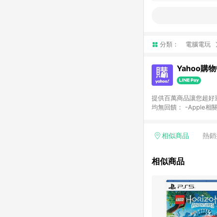
分類：
電腦電玩
Yahoo購
提供百萬商品讓您超好逛，15
均無回饋： -Apple相
塊) [2023/2/10起適用] -電玩/遊戲/相機/單眼/鏡頭/拍立得 [2024/6/1起適用] -內接硬碟、外接硬碟、主機板/顯示卡
[2026/5/18起適用
Yahoo超贈點回饋者
相似商品
熱銷
單回饋金額將扣除運費/
格： 如有相關事證認
相似商品