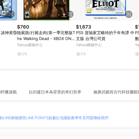
$760
$1,673
$
神 諸神黃昏
陰屍路(行屍走肉)第一季完整版T
PS5 冒險家艾略特的千年奇譚 中
P
he Walking Dead - XBOX ONE
文版 台灣公司貨
數
英文美版
Yahoo購物中心
Yahoo購物中心
Y
0%
0%
出的狩獵遊戲 以封建日本為背景的奇幻世界 施展武藝與古代科技獵殺
動
LINE購物護照
LINE POINTS點數紅包
賺點教學
常見問題
聯絡我們