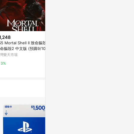
1,248
降價
歷史低價
S5 Mortal Shell II 致命軀殼 II
$990
$1,031
(降$900)
(降$7
命軀殼2 中文版 (預購9/10)
[家速配]PS5 魔物獵人 荒野 亞中
PS5 魔物獵人
灣樂天市場
版
ster Hunte
快速到貨
萬家福線上購物
Yahoo購物中
3%
6%
0%