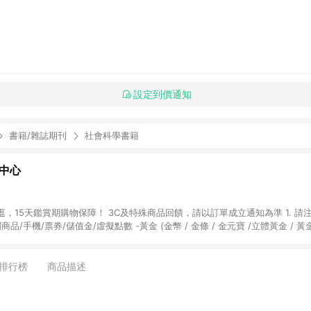
設定到價通知
書籍/雜誌期刊
社會科學書籍
物中心
天鑑賞期購物保障！ 3C及特殊商品回饋，請以訂單成立通知為準 1. 請注意以下品類商品
關商品/手機/票券/儲值金/虛擬點數 -黃金 (金幣 / 金條 / 金元寶 /立體黃金 / 
] 2. 以下訂單將不符合導購資格，亦不得使用點數紅包： - 點擊Yahoo奇摩APP
 - 購物中心商店之商品：商品賣場中有標示「商店」及顯示商店名稱者(指定活動店家
排行榜
商品描述
購物金/超贈點/福利金/紅利折抵/折價券等虛擬貨幣折抵 4. 大宗採購或批發
定您為大宗採購、批發轉賣而非最終消費使用者，相關認定以Yahoo購物中心之