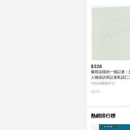
$326
像我這樣的一個記者：
人物採訪與記者私語[二
通]
Yahoo購物中心
0%
熱銷排行榜