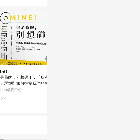
150
$237
$161
是我的，別想碰！：「所有
在顛沛流離的世界裡，你還有我
黎明前說我愛你
」潛規則如何控制我們的生
啊[二手書_良好]
Yahoo購物中
？[二手書_良好]
ahoo購物中心
Yahoo購物中心
0%
0%
0%