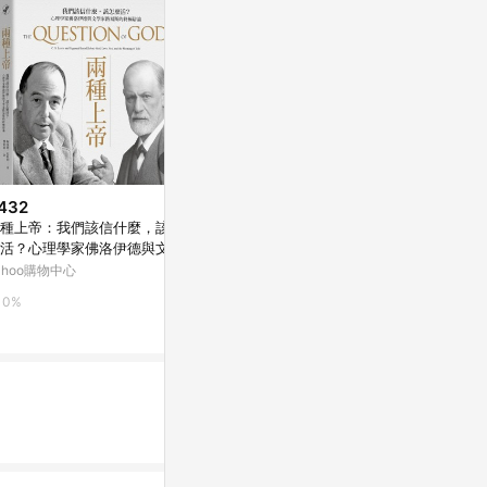
432
$306
$246
種上帝：我們該信什麼，該怎
穿越中年迷霧︰榮格心理學家的
月老營業中（
活？心理學家佛洛伊德與文學
指引，開啟內在對話，理解焦
手書_良好]
路易斯的終極辯論[二手書_良
慮、創傷、夢境、陰影[二手書_
ahoo購物中心
Yahoo購物中心
Yahoo購物中
]
良好]
0%
0%
0%