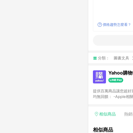
價格趨勢怎麼看？
分類：
圖書文具
Yahoo購
提供百萬商品讓您超好逛，15
均無回饋： -Apple相
塊) [2023/2/10起適用] -電玩/遊戲/相機/單眼/鏡頭/拍立得 [2024/6/1起適用] -內接硬碟、外接硬碟、主機板/顯示卡
[2026/5/18起適用
Yahoo超贈點回饋者
相似商品
熱銷
單回饋金額將扣除運費/
格： 如有相關事證認
相似商品