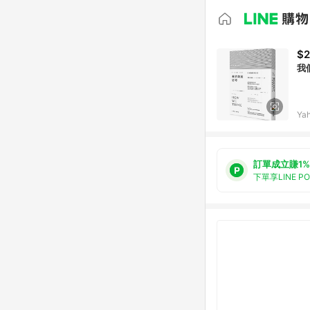
$2
我
Ya
訂單成立賺1%
下單享LINE P