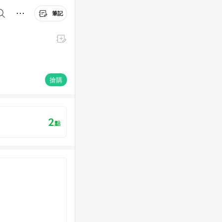
筆記
搶購
2
點