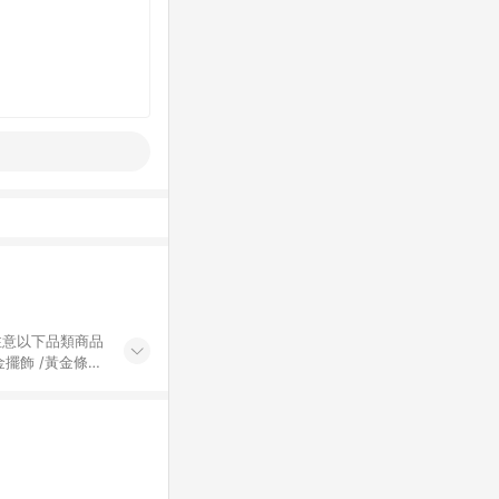
黃金擺飾 /黃金條
的購回饋活動享
除外) 3. 訂
轉賣不具回饋資
認定為準