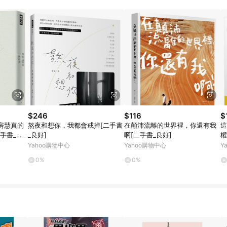
$246
$116
$
房慧真的
熬夜和想你，我都會戒掉[二手書
在顛沛流離的世界裡，你還有我
這
手書_普
_良好]
啊[二手書_良好]
權
活
Yahoo購物中心
Yahoo購物中心
Y
0%
0%