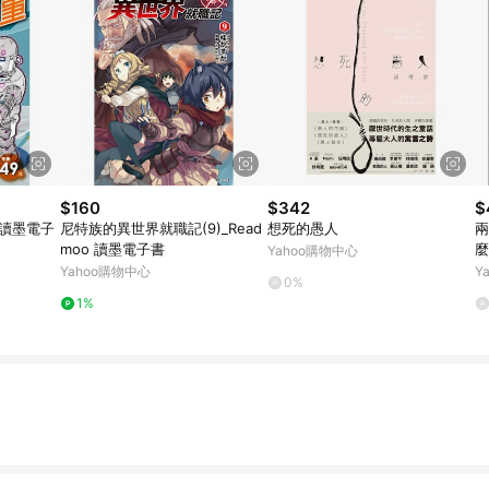
$160
$342
$
 讀墨電子
尼特族的異世界就職記(9)_Read
想死的愚人
兩
moo 讀墨電子書
麼
Yahoo購物中心
家
Yahoo購物中心
Y
0%
好
1%