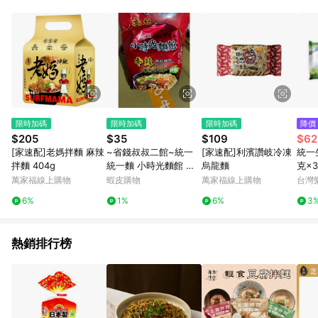
品賣場中有標示「商店」及顯示商店名稱者(指定活動店家除外)
3. 訂單回饋金額將扣除運費/購物金/超贈點/福利金/紅利折抵/折
價券等虛擬貨幣折抵 4. 大宗採購或批發轉賣不具回饋資格： 如
有相關事證認定您為大宗採購、批發轉賣而非最終消費使用者，
相關認定以Yahoo購物中心之認定為準
限時加碼
限時加碼
限時加碼
降價
$205
$35
$109
$62
[家速配]老媽拌麵 麻辣
~省錢叔叔二館~統一
[家速配]利濱讚岐冷凍
統一
拌麵 404g
統一麵 小時光麵館 辛
烏龍麵
克×
辣香菇風味 素食 韓式
至8
萬家福線上購物
蝦皮購物
萬家福線上購物
台灣
泡麵 湯麵 即食麵 袋裝
完為
6%
1%
6%
3
4入 單包裝
熱銷排行榜