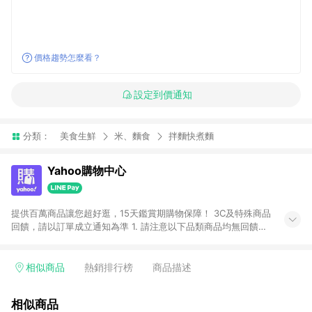
價格趨勢怎麼看？
設定到價通知
分類：
美食生鮮
米、麵食
拌麵快煮麵
Yahoo購物中心
提供百萬商品讓您超好逛，15天鑑賞期購物保障！ 3C及特殊商品
回饋，請以訂單成立通知為準 1. 請注意以下品類商品均無回饋：
-Apple相關商品/手機/票券/儲值金/虛擬點數 -黃金 (金幣 / 金條
/ 金元寶 /立體黃金 / 黃金擺飾 /黃金條塊) [2023/2/10起適用] -
電玩/遊戲/相機/單眼/鏡頭/拍立得 [2024/6/1起適用] -內接硬
相似商品
熱銷排行榜
商品描述
碟、外接硬碟、主機板/顯示卡[2026/5/18起適用] 2. 以下訂單將
不符合導購資格，亦不得使用點數紅包： - 點擊Yahoo奇摩APP
相似商品
的購回饋活動享Yahoo超贈點回饋者 - 購物中心商店之商品：商