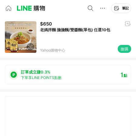
筆記
$650
老媽拌麵 擔擔麵/雙醬麵(單包) 任選10包
搶購
Yahoo購物中心
訂單成立賺0.3%
1
點
下單享LINE POINTS點數