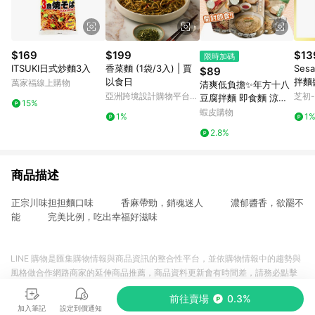
$169
$199
$13
限時加碼
ITSUKI日式炒麵3入
香菜麵 (1袋/3入) | 賈
Ses
$89
以食日
拌麵
萬家福線上購物
清爽低負擔✨年方十八
素)
亞洲跨境設計購物平台
芝初
豆腐拌麵 即食麵 涼麵
15%
Pinkoi
輕食豆腐拌麵 低熱量
蝦皮購物
1%
1
低卡 開封即食 豆腐拌
2.8%
麵 拌麵 豆腐麵
商品描述
正宗川味担担麵口味 香麻帶勁，銷魂迷人 濃郁醬香，欲罷不
能 完美比例，吃出幸福好滋味
LINE 購物是匯集購物情報與商品資訊的整合性平台，並依購物情報中的趨勢與
風格做合作網路商家的延伸商品推薦，商品資料更新會有時間差，請務必點擊
商品至各合作網路商家，確認現售價與購物條件，一切資訊以合作廠商網頁為
前往賣場
0.3%
準。
加入筆記
設定到價通知