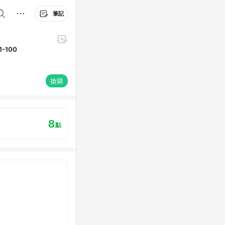
筆記
1-100
搶購
8
點