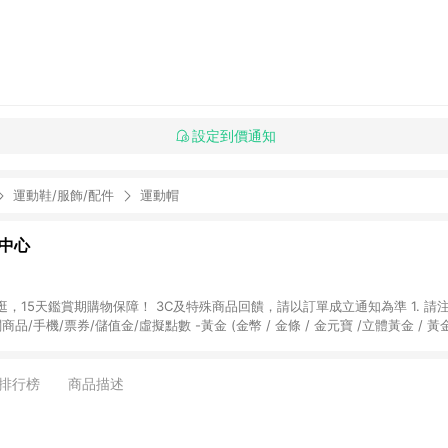
設定到價通知
運動鞋/服飾/配件
運動帽
物中心
天鑑賞期購物保障！ 3C及特殊商品回饋，請以訂單成立通知為準 1. 請注意以下品類商品
關商品/手機/票券/儲值金/虛擬點數 -黃金 (金幣 / 金條 / 金元寶 /立體黃金 / 
] 2. 以下訂單將不符合導購資格，亦不得使用點數紅包： - 點擊Yahoo奇摩APP
 - 購物中心商店之商品：商品賣場中有標示「商店」及顯示商店名稱者(指定活動店家
排行榜
商品描述
購物金/超贈點/福利金/紅利折抵/折價券等虛擬貨幣折抵 4. 大宗採購或批發
定您為大宗採購、批發轉賣而非最終消費使用者，相關認定以Yahoo購物中心之