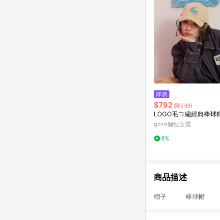
降價
$792
(降$88)
LOGO毛巾繡經典棒球帽
gozo個性女裝
8%
商品描述
帽子 棒球帽 