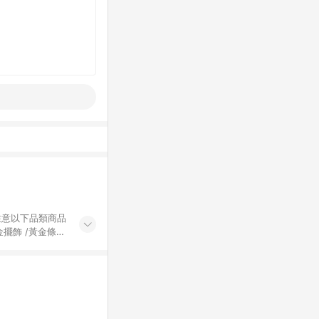
黃金擺飾 /黃金條
的購回饋活動享
除外) 3. 訂
轉賣不具回饋資
認定為準