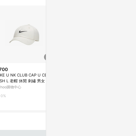
700
歷史低價
限時加碼
IKE U NK CLUB CAP U CB S
$733
$880
(降$282)
SH L 老帽 休閒 刺繡 男女 遮
Nike U Nk Dfadv Fly Cap U Ab
NIKE U NK C
 棒球帽 FB5369-072
ahoo購物中心
Rfltv 反光 透氣 遮陽 高爾夫球帽
WSH L 男女 
FB5681-010
Yahoo購物中心
摩曼頓線上商
0%
1%
14%