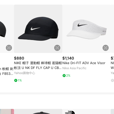
$880
$1,140
$
NIKE 帽子 運動帽 棒球帽 遮陽帽
Nike Dri-FIT ADV Ace Visor
N
軟頂 U NK DF FLY CAP U CB P
W
Nike Asia Pacific
sh 軟帽 刺
黑 FB5624-010 (3615)
陽
Yahoo購物中心
Y
白 FB536
2%
1%