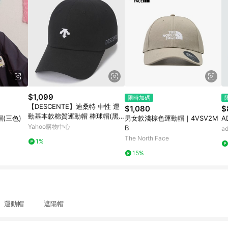
$1,099
限時加碼
【DESCENTE】迪桑特 中性 運
$1,080
$
動基本款棉質運動帽 棒球帽(黑
(三色)
男女款淺棕色運動帽｜4VSV2M
A
色/白色/米白色)
Yahoo購物中心
B
a
The North Face
1%
15%
運動帽 遮陽帽