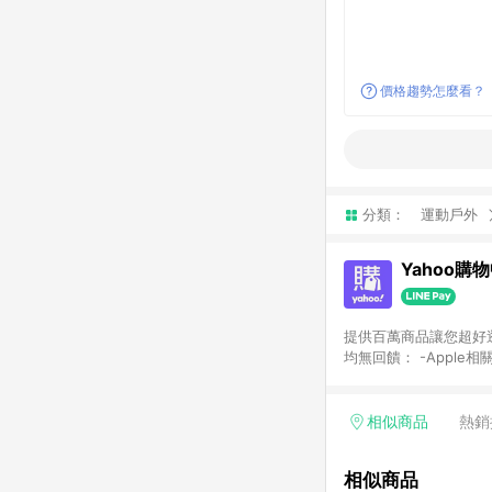
價格趨勢怎麼看？
分類：
運動戶外
Yahoo購
提供百萬商品讓您超好逛，15
均無回饋： -Apple相
塊) [2023/2/10起適用] -電玩/遊戲/相機/單眼/鏡頭/拍立得 [2024/6/1起適用] -內接硬碟、外接硬碟、主機板/顯示卡
[2026/5/18起適用
Yahoo超贈點回饋者
相似商品
熱銷
單回饋金額將扣除運費/
格： 如有相關事證認
相似商品