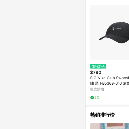
限時加碼
$790
S.G Nike Club Swoo
繡 黑 FB5369-010 灰
9-072 老帽 帽子
蝦皮購物
2%
熱銷排行榜