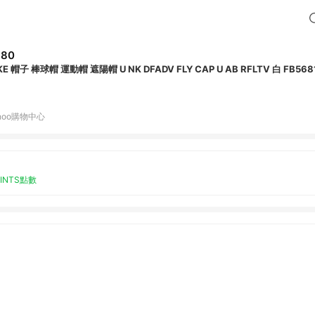
880
KE 帽子 棒球帽 運動帽 遮陽帽 U NK DFADV FLY CAP U AB RFLTV 白 FB568
hoo購物中心
OINTS點數