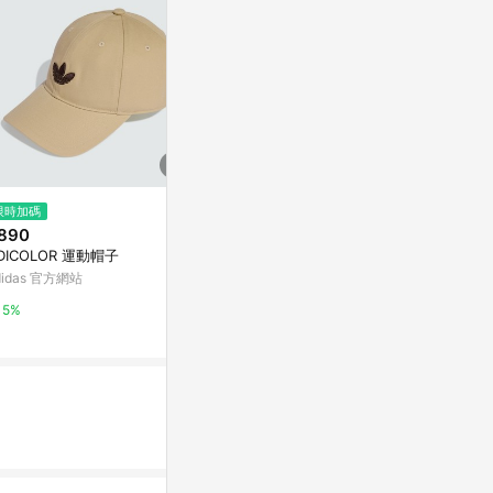
$590
限時加碼
降價
07:11棒球帽
890
$1,272
(降$3
亞洲跨境設計購物平台 Pinkoi
DICOLOR 運動帽子
【LE COQ S
高爾夫】女款
didas 官方網站
1%
曬袖套 QLX0R
法國公雞 le coq 
5%
3%