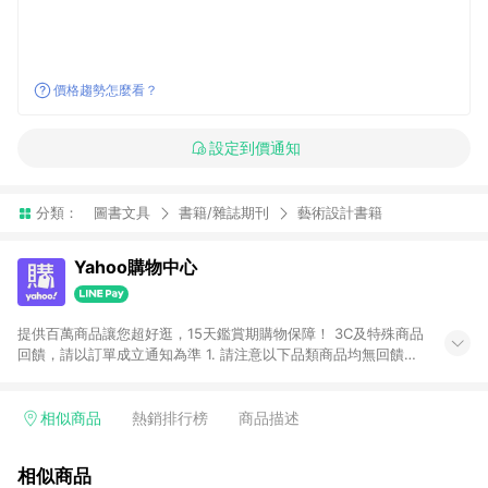
價格趨勢怎麼看？
設定到價通知
分類：
圖書文具
書籍/雜誌期刊
藝術設計書籍
Yahoo購物中心
提供百萬商品讓您超好逛，15天鑑賞期購物保障！ 3C及特殊商品
回饋，請以訂單成立通知為準 1. 請注意以下品類商品均無回饋：
-Apple相關商品/手機/票券/儲值金/虛擬點數 -黃金 (金幣 / 金條
/ 金元寶 /立體黃金 / 黃金擺飾 /黃金條塊) [2023/2/10起適用] -
電玩/遊戲/相機/單眼/鏡頭/拍立得 [2024/6/1起適用] -內接硬
相似商品
熱銷排行榜
商品描述
碟、外接硬碟、主機板/顯示卡[2026/5/18起適用] 2. 以下訂單將
不符合導購資格，亦不得使用點數紅包： - 點擊Yahoo奇摩APP
相似商品
的購回饋活動享Yahoo超贈點回饋者 - 購物中心商店之商品：商