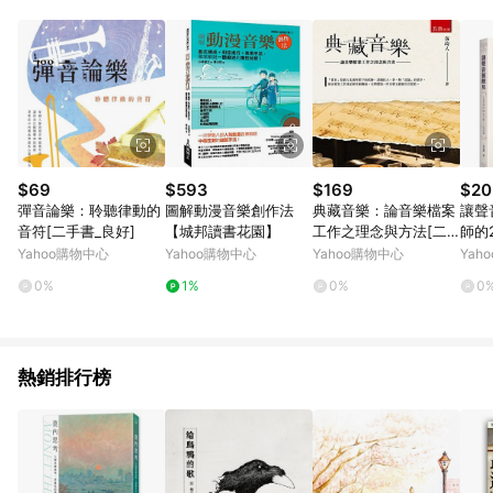
品賣場中有標示「商店」及顯示商店名稱者(指定活動店家除外)
3. 訂單回饋金額將扣除運費/購物金/超贈點/福利金/紅利折抵/折
價券等虛擬貨幣折抵 4. 大宗採購或批發轉賣不具回饋資格： 如
有相關事證認定您為大宗採購、批發轉賣而非最終消費使用者，
相關認定以Yahoo購物中心之認定為準
$69
$593
$169
$20
彈音論樂：聆聽律動的
圖解動漫音樂創作法
典藏音樂：論音樂檔案
讓聲
音符[二手書_良好]
【城邦讀書花園】
工作之理念與方法[二
師的
手書_良好]
課[
Yahoo購物中心
Yahoo購物中心
Yahoo購物中心
Yah
0%
1%
0%
0
熱銷排行榜