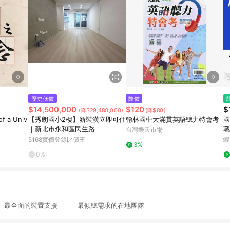
歷史低價
降價
$14,500,000
$120
$
(降$29,480,000)
(降$80)
f a Univ
【秀朗國小2樓】新裝潢立即可住
翰林國中大滿貫英語聽力特會考
國
｜新北市永和區民生路
戰
台灣樂天市場
學
5168實價登錄比價王
蝦
3%
0%
最全面的裝置支援 最傾聽需求的在地團隊