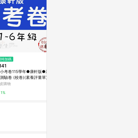
$56
限時加碼
降價
國民文選：現代
141
$316
(降$84)
通]
小考卷115學年●康軒版●新挑
小行星運筆系列-國字初級凹槽筆
Yahoo購物中
測驗卷 (校卷)(素養評量單)(小
順練習本
生福利社)K
皮購物
親子天下Shopping
0%
1%
3%