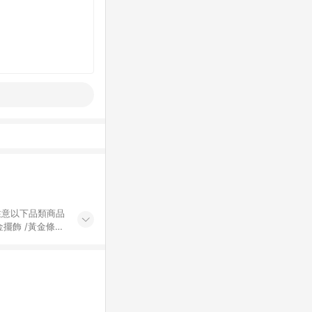
黃金擺飾 /黃金條
的購回饋活動享
除外) 3. 訂
轉賣不具回饋資
認定為準