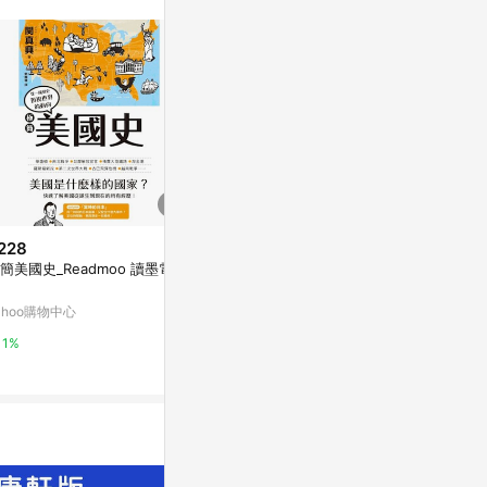
228
$442
$170
簡美國史_Readmoo 讀墨電子
美國佬【歐巴馬推薦、《時代》
領袖鬥士篇：
百大影響人物阿迪契呈現最深刻
德金恩[二手書
戀情之作】
ahoo購物中心
Yahoo購物中心
Yahoo購物中
1%
0%
0%