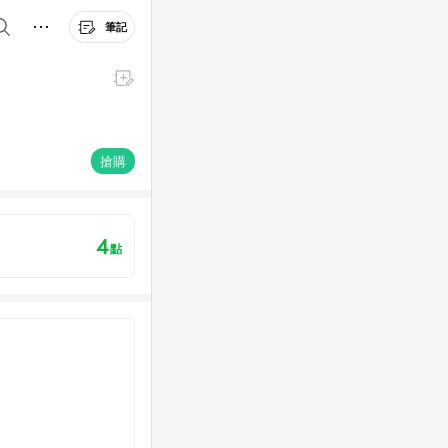
筆記
搶購
4
點