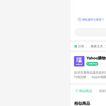
價格趨勢怎麼看？
分類：
圖書文具
Yahoo購
提供百萬商品讓您超好逛，15
均無回饋： -Apple相
塊) [2023/2/10起適用] -電玩/遊戲/相機/單眼/鏡頭/拍立得 [2024/6/1起適用] -內接硬碟、外接硬碟、主機板/顯示卡
[2026/5/18起適用
Yahoo超贈點回饋者
相似商品
熱銷
單回饋金額將扣除運費/
格： 如有相關事證認
相似商品