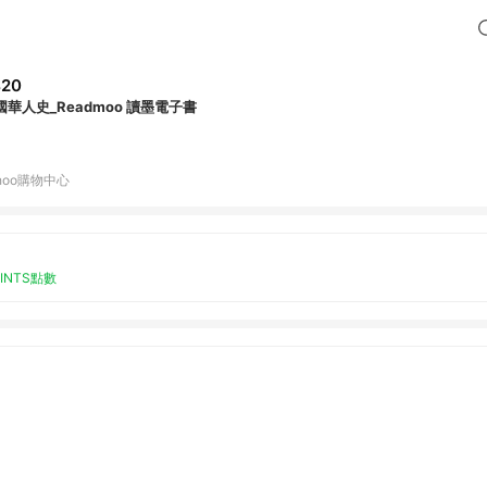
420
國華人史_Readmoo 讀墨電子書
hoo購物中心
OINTS點數