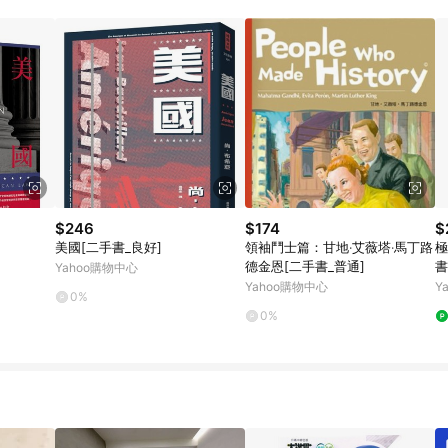
$246
$174
$
美國[二手書_良好]
領袖鬥士篇：甘地‧艾薇塔‧馬丁路
極
德金恩[二手書_普通]
書
Yahoo購物中心
Yahoo購物中心
Y
0%
0%