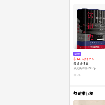
降價
$948
(降$252)
美國法律史
康是美網購eShop
0%
熱銷排行榜