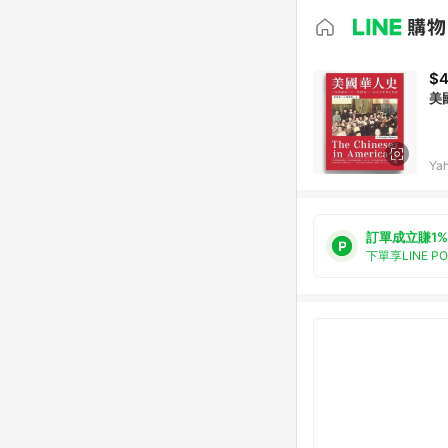
$
美
Ya
訂單成立賺1%
下單享LINE P