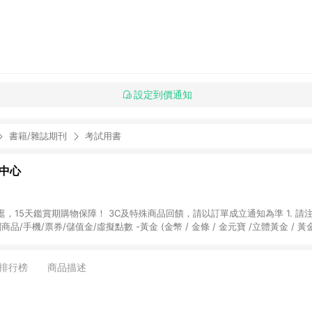
設定到價通知
書籍/雜誌期刊
考試用書
物中心
天鑑賞期購物保障！ 3C及特殊商品回饋，請以訂單成立通知為準 1. 請注意以下品類商品
關商品/手機/票券/儲值金/虛擬點數 -黃金 (金幣 / 金條 / 金元寶 /立體黃金 / 
] 2. 以下訂單將不符合導購資格，亦不得使用點數紅包： - 點擊Yahoo奇摩APP
 - 購物中心商店之商品：商品賣場中有標示「商店」及顯示商店名稱者(指定活動店家
排行榜
商品描述
購物金/超贈點/福利金/紅利折抵/折價券等虛擬貨幣折抵 4. 大宗採購或批發
定您為大宗採購、批發轉賣而非最終消費使用者，相關認定以Yahoo購物中心之