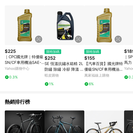
品賣場中有標示「商店」及顯示商店名稱者(指定活動店家除外)
3. 訂單回饋金額將扣除運費/購物金/超贈點/福利金/紅利折抵/折
價券等虛擬貨幣折抵 4. 大宗採購或批發轉賣不具回饋資格： 如
有相關事證認定您為大宗採購、批發轉賣而非最終消費使用者，
相關認定以Yahoo購物中心之認定為準
$225
$18
限時加碼
限時加碼
｜CPC國光牌｜特優級
｜SP
$252
$155
SN/CF車用機油SAE-4
馬力｜
SE 恆溫抗鏽水箱精 2L
【汽車百貨】國光牌特
0 1L
合成
Yahoo購物中心
Yah
防鏽 除鏽 冷卻 降溫 潤
優級SN/CF車用機油S
滑 防沸 防凍 抗腐蝕 清
AE40
蝦皮購物
萬家福線上購物
0.3%
0.
潔汙垢 提升引擎效能 S
1%
6%
D
熱銷排行榜