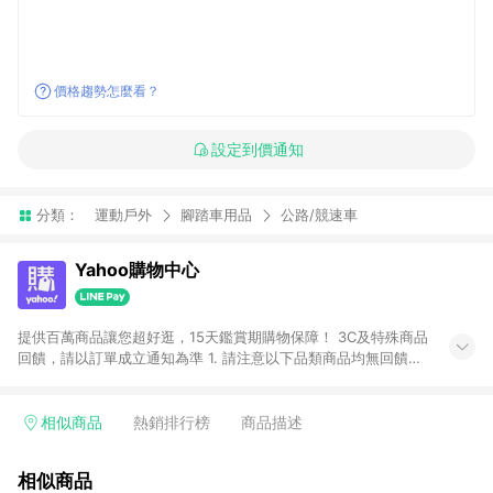
價格趨勢怎麼看？
設定到價通知
分類：
運動戶外
腳踏車用品
公路/競速車
Yahoo購物中心
提供百萬商品讓您超好逛，15天鑑賞期購物保障！ 3C及特殊商品
回饋，請以訂單成立通知為準 1. 請注意以下品類商品均無回饋：
-Apple相關商品/手機/票券/儲值金/虛擬點數 -黃金 (金幣 / 金條
/ 金元寶 /立體黃金 / 黃金擺飾 /黃金條塊) [2023/2/10起適用] -
電玩/遊戲/相機/單眼/鏡頭/拍立得 [2024/6/1起適用] -內接硬
相似商品
熱銷排行榜
商品描述
碟、外接硬碟、主機板/顯示卡[2026/5/18起適用] 2. 以下訂單將
不符合導購資格，亦不得使用點數紅包： - 點擊Yahoo奇摩APP
相似商品
的購回饋活動享Yahoo超贈點回饋者 - 購物中心商店之商品：商