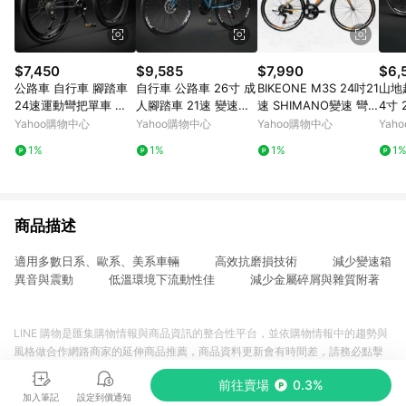
$7,450
$9,585
$7,990
$6,
公路車 自行車 腳踏車
自行車 公路車 26寸 成
BIKEONE M3S 24吋21
山地
24速運動彎把單車 碳
人腳踏車 21速 變速車
速 SHIMANO變速 彎
4寸 
合金自行車
碟剎競速單車 城市通勤
把公路車
腳踏
Yahoo購物中心
Yahoo購物中心
Yahoo購物中心
Yah
賽車 學生代步車
少年
1%
1%
1%
1
車
商品描述
適用多數日系、歐系、美系車輛 高效抗磨損技術 減少變速箱
異音與震動 低溫環境下流動性佳 減少金屬碎屑與雜質附著
LINE 購物是匯集購物情報與商品資訊的整合性平台，並依購物情報中的趨勢與
風格做合作網路商家的延伸商品推薦，商品資料更新會有時間差，請務必點擊
商品至各合作網路商家，確認現售價與購物條件，一切資訊以合作廠商網頁為
前往賣場
0.3%
準。
加入筆記
設定到價通知