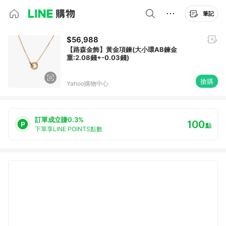
筆記
$56,988
【路森金飾】黃金項鍊(大小環AB鍊金
重:2.08錢+-0.03錢)
搶購
Yahoo購物中心
訂單成立賺0.3%
100
點
下單享LINE POINTS點數