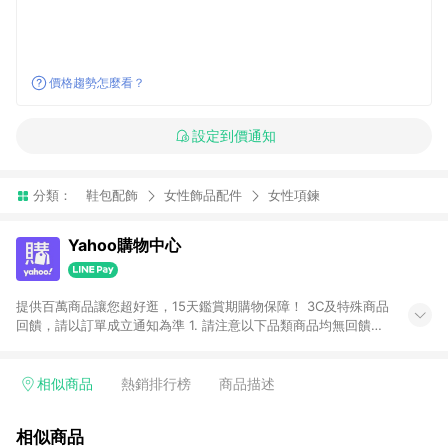
價格趨勢怎麼看？
設定到價通知
分類：
鞋包配飾
女性飾品配件
女性項鍊
Yahoo購物中心
提供百萬商品讓您超好逛，15天鑑賞期購物保障！ 3C及特殊商品
回饋，請以訂單成立通知為準 1. 請注意以下品類商品均無回饋：
-Apple相關商品/手機/票券/儲值金/虛擬點數 -黃金 (金幣 / 金條
/ 金元寶 /立體黃金 / 黃金擺飾 /黃金條塊) [2023/2/10起適用] -
電玩/遊戲/相機/單眼/鏡頭/拍立得 [2024/6/1起適用] -內接硬
相似商品
熱銷排行榜
商品描述
碟、外接硬碟、主機板/顯示卡[2026/5/18起適用] 2. 以下訂單將
不符合導購資格，亦不得使用點數紅包： - 點擊Yahoo奇摩APP
相似商品
的購回饋活動享Yahoo超贈點回饋者 - 購物中心商店之商品：商