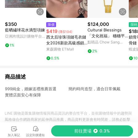
$350
$124,000
降價
限時
藍晒繡球花水滴型項鍊
Cultural Blessings
$419
$18
(降$104)
「文化祝福」 穗穗平安
亞洲跨境設計購物平台
西太后珍珠項鏈毛衣鏈
鎖骨
鑽石黃金項鍊
Pinkoi
點睛品 Chow Sang
女2026新款高級感鎖
骨鏈 
1%
Sang Group
骨頸鏈輕奢小眾土星配
圓環
東森購物 ETMall
蝦皮
2%
飾
搭簡
0.5%
1
鎖骨
商品描述
999純金，婚嫁送禮推薦首選 簡約時尚造型，適合日常佩戴
實體店面安心有保障
LINE 購物是匯集購物情報與商品資訊的整合性平台，並依購物情報中的趨勢與
風格做合作網路商家的延伸商品推薦，商品資料更新會有時間差，請務必點擊
商品至各合作網路商家，確認現售價與購物條件，一切資訊以合作廠商網頁為
前往賣場
0.3%
準。
加入筆記
設定到價通知