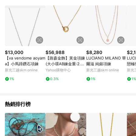
品賣場中有標示「商店」及顯示商店名稱者(指定活動店家除外)
3. 訂單回饋金額將扣除運費/購物金/超贈點/福利金/紅利折抵/折
價券等虛擬貨幣折抵 4. 大宗採購或批發轉賣不具回饋資格： 如
有相關事證認定您為大宗採購、批發轉賣而非最終消費使用者，
相關認定以Yahoo購物中心之認定為準
$13,000
$56,988
$8,280
$2,
【va vendome aoyam
【路森金飾】黃金項鍊
LUCIANO MILANO 華
LUC
a】小馬蹄鑽石項鍊
(大小環AB鍊金重:2.08
爾滋 純銀項鍊
戀極
錢+-0.03錢)
項鍊
新光三越skm online
Yahoo購物中心
新光三越skm online
新光三
1%
0.3%
1%
1
熱銷排行榜