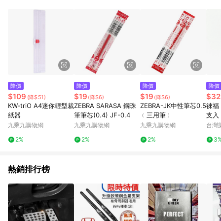
品賣場中有標示「商店」及顯示商店名稱者(指定活動店家除外)
3. 訂單回饋金額將扣除運費/購物金/超贈點/福利金/紅利折抵/折
價券等虛擬貨幣折抵 4. 大宗採購或批發轉賣不具回饋資格： 如
有相關事證認定您為大宗採購、批發轉賣而非最終消費使用者，
相關認定以Yahoo購物中心之認定為準
降價
降價
降價
降價
$109
$19
$19
$32
(降$51)
(降$6)
(降$6)
KW-triO A4迷你輕型裁
ZEBRA SARASA 鋼珠
ZEBRA-JK中性筆芯0.5
徠福 
紙器
筆筆芯(0.4) JF-0.4
﹙三用筆﹚
支入 
P滿
九乘九購物網
九乘九購物網
九乘九購物網
台灣
一帳
2%
2%
2%
3
8/3
熱銷排行榜