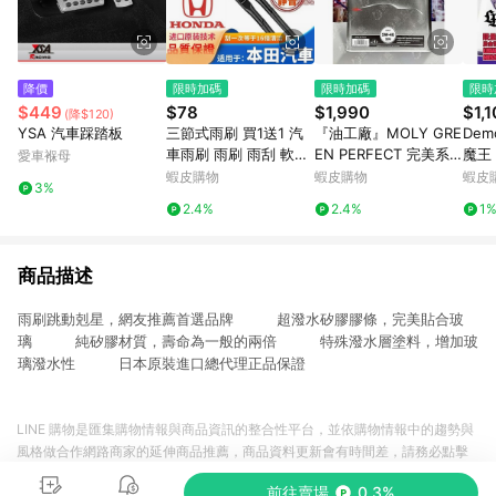
降價
限時加碼
限時加碼
限時
$449
$78
$1,990
$1,
(降$120)
YSA 汽車踩踏板
三節式雨刷 買1送1 汽
『油工廠』MOLY GRE
Demo
車雨刷 雨刷 雨刮 軟骨
EN PERFECT 完美系
魔王 
愛車褓母
雨刷 雨刷器 CR-V UR-
列 5W40 全合成 汽車
定 紫
蝦皮購物
蝦皮購物
蝦皮
3%
V XR-V HRV ODYSS
機油 酯類 PAO 液態鉬
35
2.4%
2.4%
1
CIVI
4L SN
商品描述
雨刷跳動剋星，網友推薦首選品牌 超潑水矽膠膠條，完美貼合玻
璃 純矽膠材質，壽命為一般的兩倍 特殊潑水層塗料，增加玻
璃潑水性 日本原裝進口總代理正品保證
LINE 購物是匯集購物情報與商品資訊的整合性平台，並依購物情報中的趨勢與
風格做合作網路商家的延伸商品推薦，商品資料更新會有時間差，請務必點擊
商品至各合作網路商家，確認現售價與購物條件，一切資訊以合作廠商網頁為
前往賣場
0.3%
準。