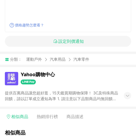
價格趨勢怎麼看？
設定到價通知
分類：
運動戶外
汽車用品
汽車零件
Yahoo購物中心
提供百萬商品讓您超好逛，15天鑑賞期購物保障！ 3C及特殊商品
回饋，請以訂單成立通知為準 1. 請注意以下品類商品均無回饋：
-Apple相關商品/手機/票券/儲值金/虛擬點數 -黃金 (金幣 / 金條
/ 金元寶 /立體黃金 / 黃金擺飾 /黃金條塊) [2023/2/10起適用] -
電玩/遊戲/相機/單眼/鏡頭/拍立得 [2024/6/1起適用] -內接硬
相似商品
熱銷排行榜
商品描述
碟、外接硬碟、主機板/顯示卡[2026/5/18起適用] 2. 以下訂單將
不符合導購資格，亦不得使用點數紅包： - 點擊Yahoo奇摩APP
相似商品
的購回饋活動享Yahoo超贈點回饋者 - 購物中心商店之商品：商