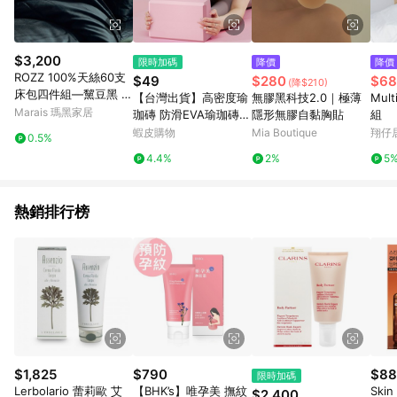
$3,200
限時加碼
降價
降價
ROZZ 100%天絲60支
$49
$280
$68
(降$210)
床包四件組—黧豆黑 -
【台灣出貨】高密度瑜
無膠黑科技2.0｜極薄
Mul
標準雙人
Marais 瑪黑家居
珈磚 防滑EVA瑜珈磚
隱形無膠自黏胸貼
組
泡棉磚 健身輔具 伸展
蝦皮購物
Mia Boutique
翔仔
0.5%
磚 居家運動 健身 塑形
4.4%
2%
5
瘦身瑜伽輔助塊 瑜珈枕
頭
熱銷排行榜
$1,825
$790
$88
限時加碼
Lerbolario 蕾莉歐 艾
【BHK’s】唯孕美 撫紋
Skin
$2,400