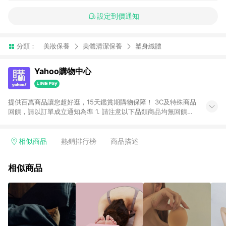
設定到價通知
分類：
美妝保養
美體清潔保養
塑身纖體
Yahoo購物中心
提供百萬商品讓您超好逛，15天鑑賞期購物保障！ 3C及特殊商品
回饋，請以訂單成立通知為準 1. 請注意以下品類商品均無回饋：
-Apple相關商品/手機/票券/儲值金/虛擬點數 -黃金 (金幣 / 金條
/ 金元寶 /立體黃金 / 黃金擺飾 /黃金條塊) [2023/2/10起適用] -
電玩/遊戲/相機/單眼/鏡頭/拍立得 [2024/6/1起適用] -內接硬
相似商品
熱銷排行榜
商品描述
碟、外接硬碟、主機板/顯示卡[2026/5/18起適用] 2. 以下訂單將
不符合導購資格，亦不得使用點數紅包： - 點擊Yahoo奇摩APP
相似商品
的購回饋活動享Yahoo超贈點回饋者 - 購物中心商店之商品：商
品賣場中有標示「商店」及顯示商店名稱者(指定活動店家除外)
3. 訂單回饋金額將扣除運費/購物金/超贈點/福利金/紅利折抵/折
價券等虛擬貨幣折抵 4. 大宗採購或批發轉賣不具回饋資格： 如
有相關事證認定您為大宗採購、批發轉賣而非最終消費使用者，
相關認定以Yahoo購物中心之認定為準