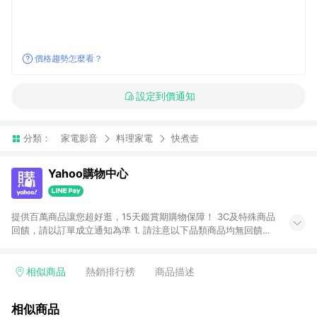
價格趨勢怎麼看？
設定到價通知
分類：
家電影音
料理家電
快煮壺
Yahoo購物中心
提供百萬商品讓您超好逛，15天鑑賞期購物保障！ 3C及特殊商品
回饋，請以訂單成立通知為準 1. 請注意以下品類商品均無回饋：
-Apple相關商品/手機/票券/儲值金/虛擬點數 -黃金 (金幣 / 金條
/ 金元寶 /立體黃金 / 黃金擺飾 /黃金條塊) [2023/2/10起適用] -
電玩/遊戲/相機/單眼/鏡頭/拍立得 [2024/6/1起適用] -內接硬
相似商品
熱銷排行榜
商品描述
碟、外接硬碟、主機板/顯示卡[2026/5/18起適用] 2. 以下訂單將
不符合導購資格，亦不得使用點數紅包： - 點擊Yahoo奇摩APP
相似商品
的購回饋活動享Yahoo超贈點回饋者 - 購物中心商店之商品：商