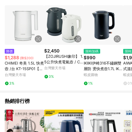
品賣場中有標示「商店」及顯示商店名稱者(指定活動店家除外)
3. 訂單回饋金額將扣除運費/購物金/超贈點/福利金/紅利折抵/折
價券等虛擬貨幣折抵 4. 大宗採購或批發轉賣不具回饋資格： 如
有相關事證認定您為大宗採購、批發轉賣而非最終消費使用者，
相關認定以Yahoo購物中心之認定為準
$2,450
降價
限時加碼
限時
【ZOJIRUSHI象印】 1.
$1,288
$990
$1,
(降$200)
5公升快煮電氣壺 / CK-
CHIMEI 奇美 1.5L 快煮
IKIIKl伊崎316不鏽鋼雙
AI
VAF15 / 石墨黑/白【A
台灣樂天市場
壺 /台 KT-15SP01【AP
層防 燙快煮壺1.7L IK-T
式溫控電茶
PP滿額下單4%點數(單
P滿額下單10%點數(單
K4203
F1
台灣樂天市場
蝦皮購物
蝦皮
3%
一帳號最高1000點)】
一帳號最高1500點)】
3%
1%
0
7/31止
8/31止
熱銷排行榜