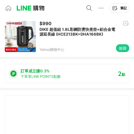
筆記
$990
DIKE 超值組 1.8L彩鋼防燙快煮壺+鋁合金電
源延長線 (HCE213BK+DHA166BK)
搶購
Yahoo購物中心
訂單成立賺0.3%
2
點
下單享LINE POINTS點數