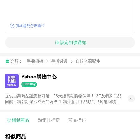
價格趨勢怎麼看？
設定到價通知
分類：
手機相機
手機週邊
自拍光源配件
Yahoo購物中心
提供百萬商品讓您超好逛，15天鑑賞期購物保障！ 3C及特殊商品
回饋，請以訂單成立通知為準 1. 請注意以下品類商品均無回饋：
-Apple相關商品/手機/票券/儲值金/虛擬點數 -黃金 (金幣 / 金條
/ 金元寶 /立體黃金 / 黃金擺飾 /黃金條塊) [2023/2/10起適用] -
電玩/遊戲/相機/單眼/鏡頭/拍立得 [2024/6/1起適用] -內接硬
相似商品
熱銷排行榜
商品描述
碟、外接硬碟、主機板/顯示卡[2026/5/18起適用] 2. 以下訂單將
不符合導購資格，亦不得使用點數紅包： - 點擊Yahoo奇摩APP
相似商品
的購回饋活動享Yahoo超贈點回饋者 - 購物中心商店之商品：商