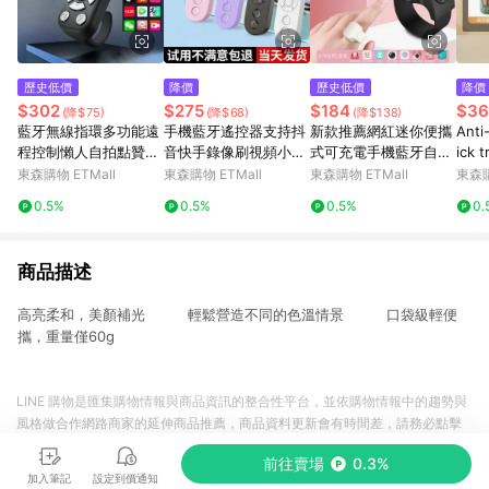
歷史低價
降價
歷史低價
降價
$302
$275
$184
$36
(降$75)
(降$68)
(降$138)
藍牙無線指環多功能遠
手機藍牙遙控器支持抖
新款推薦網紅迷你便攜
Anti
程控制懶人自拍點贊刷
音快手錄像刷視頻小說
式可充電手機藍牙自拍
ick 
抖視頻翻頁看小說神器
翻頁懶人遠程自拍神器
錄視頻戒指遙控器
one
東森購物 ETMall
東森購物 ETMall
東森購物 ETMall
東森購
0.5%
0.5%
0.5%
0.
商品描述
高亮柔和，美顏補光 輕鬆營造不同的色溫情景 口袋級輕便
攜，重量僅60g
LINE 購物是匯集購物情報與商品資訊的整合性平台，並依購物情報中的趨勢與
風格做合作網路商家的延伸商品推薦，商品資料更新會有時間差，請務必點擊
商品至各合作網路商家，確認現售價與購物條件，一切資訊以合作廠商網頁為
前往賣場
0.3%
準。
加入筆記
設定到價通知