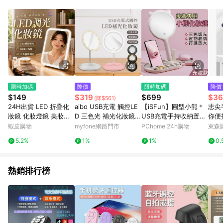
品賣場中有標示「商店」及顯示商店名稱者(指定活動店家除外)
3. 訂單回饋金額將扣除運費/購物金/超贈點/福利金/紅利折抵/折
價券等虛擬貨幣折抵 4. 大宗採購或批發轉賣不具回饋資格： 如
有相關事證認定您為大宗採購、批發轉賣而非最終消費使用者，
相關認定以Yahoo購物中心之認定為準
限時加碼
降價
限時加碼
降價
$149
$319
$699
$36
(降$561)
24H出貨 LED 折疊化
aibo USB充電 觸控LE
【iSFun】圓型小熊＊
志尖
妝鏡 化妝燈鏡 美妝鏡
D 三色光 補光化妝鏡粉
USB充電手持收納置物
你便
梳妝鏡 折疊鏡 發光鏡
紅
雙面化妝鏡/粉
打光
蝦皮購物
myfone網路門市
PChome 24h購物
東森購
子 化妝鏡 桌上鏡 鏡子
手持
5.2%
1%
1%
0.
自拍補光燈 自拍鏡發票
攝影
口
熱銷排行榜