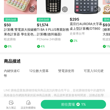
$295
限時加碼
限時加碼
限時
震旦行AURORA大字幕
$50
$1,574
$93
桌上型計算機/DT860
計算機 雙電源大按鍵糖
TI BA II PLUS專業財務
[糖
史泰博台灣
果色計算器 學生彩色圓
計算機(德州儀器)
大按
形按鍵 辦公會計用計算
系計
蝦皮購物
PChome 24h購物
蝦皮
2%
機 12位元語音計算機
器 
6%
4%
1
真人發音辦公用品
算機
商品描述
內鍵快速IC 12位數大螢幕 雙電源使用 可置入50元硬
幣
LINE 購物是匯集購物情報與商品資訊的整合性平台，並依購物情報中的趨勢與
風格做合作網路商家的延伸商品推薦，商品資料更新會有時間差，請務必點擊
商品至各合作網路商家，確認現售價與購物條件，一切資訊以合作廠商網頁為
前往賣場
1%
準。
加入筆記
設定到價通知