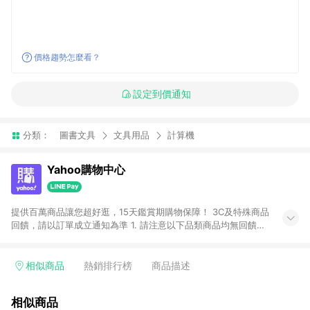
價格趨勢怎麼看？
設定到價通知
分類：
圖書文具
文具用品
計算機
Yahoo購物中心
提供百萬商品讓您超好逛，15天鑑賞期購物保障！ 3C及特殊商品
回饋，請以訂單成立通知為準 1. 請注意以下品類商品均無回饋：
-Apple相關商品/手機/票券/儲值金/虛擬點數 -黃金 (金幣 / 金條
/ 金元寶 /立體黃金 / 黃金擺飾 /黃金條塊) [2023/2/10起適用] -
電玩/遊戲/相機/單眼/鏡頭/拍立得 [2024/6/1起適用] -內接硬
相似商品
熱銷排行榜
商品描述
碟、外接硬碟、主機板/顯示卡[2026/5/18起適用] 2. 以下訂單將
不符合導購資格，亦不得使用點數紅包： - 點擊Yahoo奇摩APP
相似商品
的購回饋活動享Yahoo超贈點回饋者 - 購物中心商店之商品：商