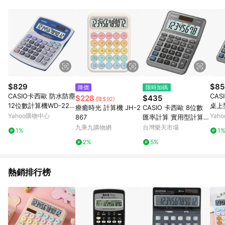
品賣場中有標示「商店」及顯示商店名稱者(指定活動店家除外)
3. 訂單回饋金額將扣除運費/購物金/超贈點/福利金/紅利折抵/折
價券等虛擬貨幣折抵 4. 大宗採購或批發轉賣不具回饋資格： 如
有相關事證認定您為大宗採購、批發轉賣而非最終消費使用者，
相關認定以Yahoo購物中心之認定為準
$829
$85
降價
限時加碼
CASIO卡西歐 防水防塵
CAS
$228
$435
(降$92)
12位數計算機WD-220
桌上
療癒時光 計算機 JH-2
CASIO 卡西歐 8位數
MS-WE 白
0FM
Yahoo購物中心
Yah
867
匯率計算 實用型計算機
迷你桌上型 /台 MS-80
九乘九購物網
台灣樂天市場
1%
1
F【APP滿額下單10%
2%
5%
點數(單一帳號最高150
0點)】8/31止
熱銷排行榜