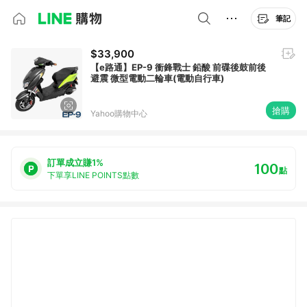
筆記
$33,900
【e路通】EP-9 衝鋒戰士 鉛酸 前碟後鼓前後
避震 微型電動二輪車(電動自行車)
搶購
Yahoo購物中心
訂單成立賺1%
100
點
下單享LINE POINTS點數