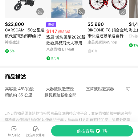
$22,800
$5,990
$1,
降價
CARSCAM 150公里遠
BIKEONE T8 鋁合金城
海上
$147
(降$36)
航代駕電動輔助自行車
市快速通勤單速自行車
亞洲
逐風 濰坊風箏2026新
D150
700C fixed gear標配
Pinko
神腦生活
康是美網購eShop
款微風易飛大人專用成
1
死飛固齒簡約可倒騎男
人兒童中大型風箏
東森購物 ETMall
5%
0%
女學生單車(綠/橘/紅)-
0.5%
3色可選_廠商直送
商品描述
高容量 48V鉛酸 大器鷹眼造型燈 直筒液壓避震器 可
續航約 35 公里 超長腳踏載物空間
LINE 購物是匯集購物情報與商品資訊的整合性平台，並依購物情報中的趨勢與
風格做合作網路商家的延伸商品推薦，商品資料更新會有時間差，請務必點擊
商品至各合作網路商家，確認現售價與購物條件，一切資訊以合作廠商網頁為
前往賣場
1%
準。
加入筆記
設定到價通知