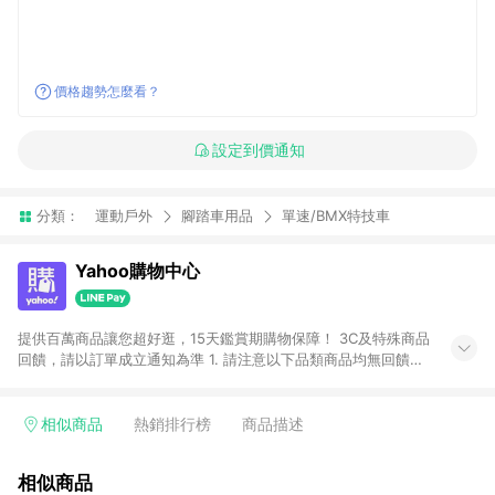
價格趨勢怎麼看？
設定到價通知
分類：
運動戶外
腳踏車用品
單速/BMX特技車
Yahoo購物中心
提供百萬商品讓您超好逛，15天鑑賞期購物保障！ 3C及特殊商品
回饋，請以訂單成立通知為準 1. 請注意以下品類商品均無回饋：
-Apple相關商品/手機/票券/儲值金/虛擬點數 -黃金 (金幣 / 金條
/ 金元寶 /立體黃金 / 黃金擺飾 /黃金條塊) [2023/2/10起適用] -
電玩/遊戲/相機/單眼/鏡頭/拍立得 [2024/6/1起適用] -內接硬
相似商品
熱銷排行榜
商品描述
碟、外接硬碟、主機板/顯示卡[2026/5/18起適用] 2. 以下訂單將
不符合導購資格，亦不得使用點數紅包： - 點擊Yahoo奇摩APP
相似商品
的購回饋活動享Yahoo超贈點回饋者 - 購物中心商店之商品：商