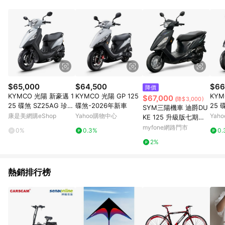
品賣場中有標示「商店」及顯示商店名稱者(指定活動店家除外)
3. 訂單回饋金額將扣除運費/購物金/超贈點/福利金/紅利折抵/折
價券等虛擬貨幣折抵 4. 大宗採購或批發轉賣不具回饋資格： 如
有相關事證認定您為大宗採購、批發轉賣而非最終消費使用者，
相關認定以Yahoo購物中心之認定為準
$65,000
$64,500
$66
降價
KYMCO 光陽 新豪邁 1
KYMCO 光陽 GP 125
KYM
$67,000
(降$3,000)
25 碟煞 SZ25AG 珍珠
碟煞-2026年新車
25 
SYM三陽機車 迪爵DU
白_廠商直送
康是美網購eShop
Yahoo購物中心
Yah
KE 125 升級版七期鼓
煞 CBS版 2026新車深
myfone網路門市
0%
0.3%
0.
藍(消光)AL058
2%
熱銷排行榜