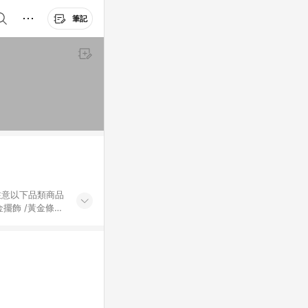
筆記
黃金擺飾 /黃金條
的購回饋活動享
除外) 3. 訂
轉賣不具回饋資
認定為準