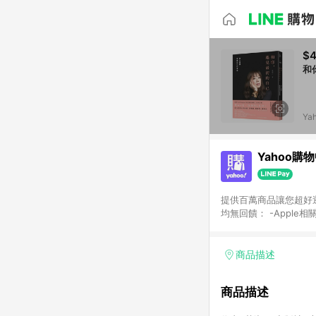
$
和
Ya
Yahoo購
提供百萬商品讓您超好逛，15
均無回饋： -Apple相
塊) [2023/2/10起適用] -電玩/遊戲/相機/單眼/鏡頭/拍立得 [2024/6/1起適用] -內接硬碟、外接硬碟、主機板/顯示卡
[2026/5/18起適用
Yahoo超贈點回饋者
商品描述
單回饋金額將扣除運費/
格： 如有相關事證認
商品描述