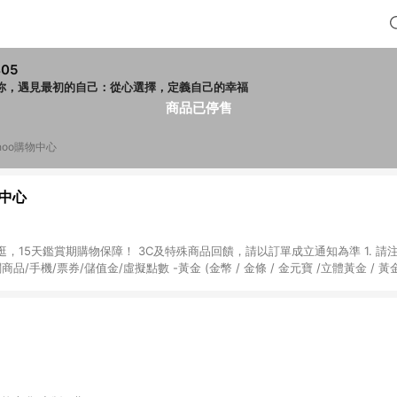
405
你，遇見最初的自己：從心選擇，定義自己的幸福
商品已停售
hoo購物中心
物中心
天鑑賞期購物保障！ 3C及特殊商品回饋，請以訂單成立通知為準 1. 請注意以下品類商品
關商品/手機/票券/儲值金/虛擬點數 -黃金 (金幣 / 金條 / 金元寶 /立體黃金 / 
] 2. 以下訂單將不符合導購資格，亦不得使用點數紅包： - 點擊Yahoo奇摩APP
 - 購物中心商店之商品：商品賣場中有標示「商店」及顯示商店名稱者(指定活動店家
購物金/超贈點/福利金/紅利折抵/折價券等虛擬貨幣折抵 4. 大宗採購或批發
定您為大宗採購、批發轉賣而非最終消費使用者，相關認定以Yahoo購物中心之