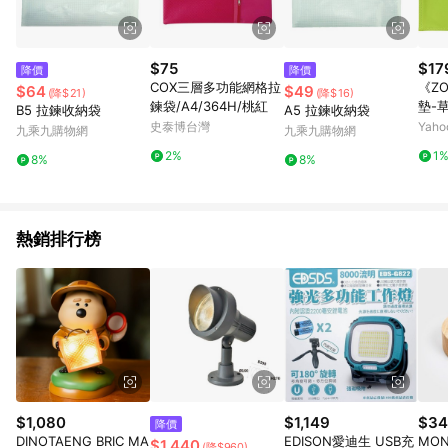
$75
$17
降價
降價
COX三層多功能網格拉
《Z
$64
$49
(降$21)
(降$16)
鍊袋/A4/364H/桃紅
墊-草
B5 拉鍊收納袋
A5 拉鍊收納袋
史泰博台灣
Yah
九乘九購物網
九乘九購物網
2%
1
8%
8%
熱銷排行榜
$1,080
$1,149
$34
降價
DINOTAENG BRIC MA
EDISON愛迪生 USB充
MO
$1,440
(降$960)