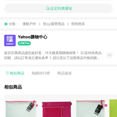
設定到價通知
分類：
運動戶外
登山/露營用品
照明燈具
Yahoo購物中心
提供百萬商品讓您超好逛，15天鑑賞期購物保障！ 3C及特殊商品
回饋，請以訂單成立通知為準 1. 請注意以下品類商品均無回饋：
-Apple相關商品/手機/票券/儲值金/虛擬點數 -黃金 (金幣 / 金條
/ 金元寶 /立體黃金 / 黃金擺飾 /黃金條塊) [2023/2/10起適用] -
電玩/遊戲/相機/單眼/鏡頭/拍立得 [2024/6/1起適用] -內接硬
相似商品
熱銷排行榜
商品描述
碟、外接硬碟、主機板/顯示卡[2026/5/18起適用] 2. 以下訂單將
不符合導購資格，亦不得使用點數紅包： - 點擊Yahoo奇摩APP
相似商品
的購回饋活動享Yahoo超贈點回饋者 - 購物中心商店之商品：商
品賣場中有標示「商店」及顯示商店名稱者(指定活動店家除外)
3. 訂單回饋金額將扣除運費/購物金/超贈點/福利金/紅利折抵/折
價券等虛擬貨幣折抵 4. 大宗採購或批發轉賣不具回饋資格： 如
有相關事證認定您為大宗採購、批發轉賣而非最終消費使用者，
相關認定以Yahoo購物中心之認定為準