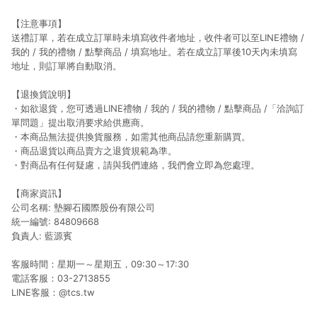
【注意事項】
送禮訂單，若在成立訂單時未填寫收件者地址，收件者可以至LINE禮物 /
我的 / 我的禮物 / 點擊商品 / 填寫地址。若在成立訂單後10天內未填寫
地址，則訂單將自動取消。
【退換貨說明】
・如欲退貨，您可透過LINE禮物 / 我的 / 我的禮物 / 點擊商品 /「洽詢訂
單問題」提出取消要求給供應商。
・本商品無法提供換貨服務，如需其他商品請您重新購買。
・商品退貨以商品賣方之退貨規範為準。
・對商品有任何疑慮，請與我們連絡，我們會立即為您處理。
【商家資訊】
公司名稱: 墊腳石國際股份有限公司
統一編號: 84809668
負責人: 藍源賓
客服時間：星期一～星期五，09:30～17:30
電話客服：03-2713855
LINE客服：@tcs.tw