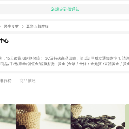
設定到價通知
民生食材
豆類五穀雜糧
物中心
天鑑賞期購物保障！ 3C及特殊商品回饋，請以訂單成立通知為準 1. 請注意以下品類商品
關商品/手機/票券/儲值金/虛擬點數 -黃金 (金幣 / 金條 / 金元寶 /立體黃金 / 
] 2. 以下訂單將不符合導購資格，亦不得使用點數紅包： - 點擊Yahoo奇摩APP
 - 購物中心商店之商品：商品賣場中有標示「商店」及顯示商店名稱者(指定活動店家
排行榜
商品描述
購物金/超贈點/福利金/紅利折抵/折價券等虛擬貨幣折抵 4. 大宗採購或批發
定您為大宗採購、批發轉賣而非最終消費使用者，相關認定以Yahoo購物中心之