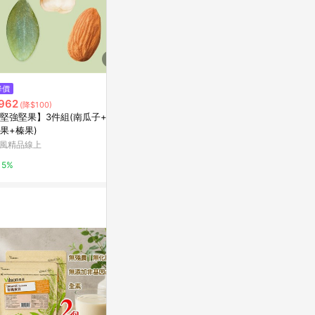
降價
降價
降價
962
$935
$475
(降$100)
(降$164)
(降$24)
堅強堅果】3件組(南瓜子+杏
Gustare caffe 精選衣索比亞耶
Gustare c
果+榛果)
加雪夫咖啡豆(半磅)
咖啡豆隨手包(1
風精品線上
東森購物 ETMall
東森購物 ETMa
5%
0.5%
0.5%