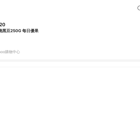
20
燒黑豆250G 每日優果
hoo購物中心