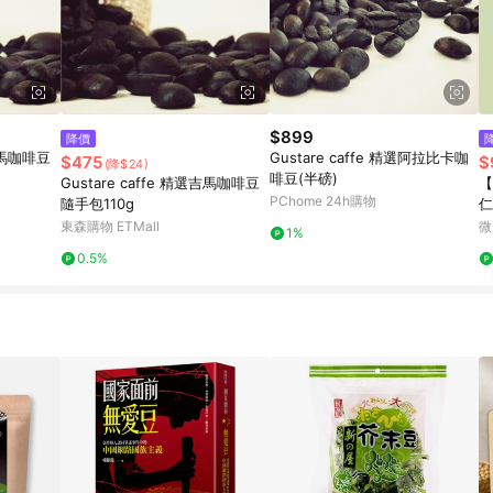
$899
降價
選吉馬咖啡豆
Gustare caffe 精選阿拉比卡咖
$475
$
(降$24)
啡豆(半磅)
Gustare caffe 精選吉馬咖啡豆
【
PChome 24h購物
隨手包110g
仁
東森購物 ETMall
微
1%
0.5%