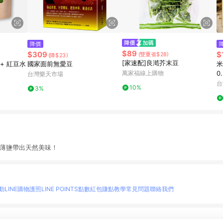
降價
$89
$309
$
(雙重省$28)
(降$23)
[家速配]良澔芥末豆
 + 紅豆水
國家面前無愛豆
米
萬家福線上購物
0
台灣樂天市場
台
10%
3%
以薄鹽帶出天然美味！
動
LINE購物護照
LINE POINTS點數紅包
賺點教學
常見問題
聯絡我們