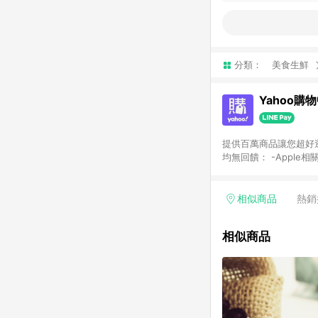
分類：
美食生鮮
Yahoo購
提供百萬商品讓您超好逛，15
均無回饋： -Apple相
塊) [2023/2/10起適用] -電玩/遊戲/相機/單眼/鏡頭/拍立得 [2024/6/1起適用] -內接硬碟、外接硬碟、主機板/顯示卡
[2026/5/18起適用
Yahoo超贈點回饋者
相似商品
熱銷
單回饋金額將扣除運費/
格： 如有相關事證認
相似商品