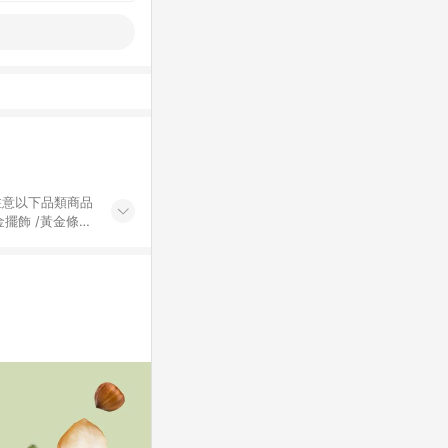
黃金擺飾 /黃金條
的購回饋活動享
除外) 3. 訂
轉賣不具回饋資
認定為準