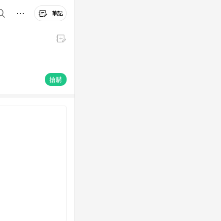
筆記
搶購