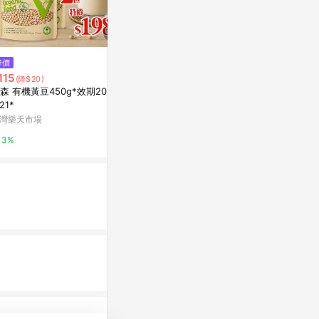
降價
限時加碼
限時加碼
115
$1,222
$263
(降$20)
森 有機黃豆450g*效期2026.1
Navitas Organics, 有機抹巴西
Bob's Red 
.21*
莓粉，8 盎司（227 克）
麥，全穀物，3
灣樂天市場
iHerb
iHerb
3%
6%
6%