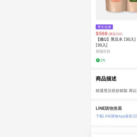
歷史低價
$598
(降$200)
【纖Q】黑豆水 [30入]
[30入]
易珈生技
2%
商品描述
精選黑豆焙炒精製 再
LINE購物推薦
下載LINE購物App
最新活