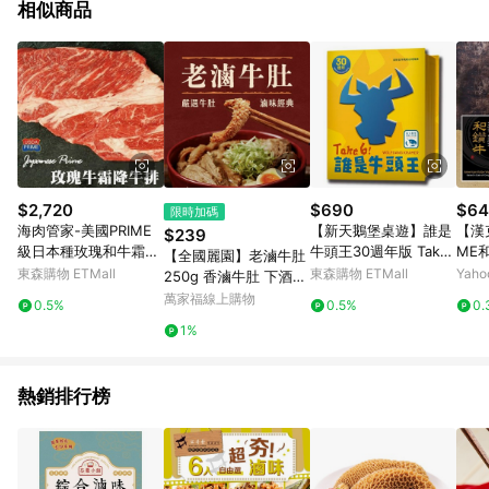
相似商品
若上方跳出0.5%回饋警示語，即為此類商品 [品牌活動區網址：
https://www.buy123.com.tw/site/index/brandcampaign] 5.
2019/9/23起，[Apple全系列商品]與[機車]不具贈點資格。 6. 帶
有「商城」標籤商品不具贈點資格 7. 需透過LINE購物前往並在同
一瀏覽器於24小時內結帳才享有回饋。 8. 點數將於廠商出貨後，
過鑑賞期，無取消訂單或退貨行為，30天前後發送。 9. 預購商
品、海外直送商品下單後，無取消訂單或退貨行為，點數於下單
後60天前後發送。 10. ios APP請更新至3.7.3才具贈點資格。 11.
android APP請更新至3.3.1才具贈點資格。
$2,720
$690
$64
限時加碼
海肉管家-美國PRIME
【新天鵝堡桌遊】誰是
【漢
$239
級日本種玫瑰和牛霜降
牛頭王30週年版 Take
ME
【全國麗園】老滷牛肚
牛排(12包/每包約150g
6! 30th Anniversary
(15
東森購物 ETMall
東森購物 ETMall
Yah
250g 香滷牛肚 下酒菜
±10%)
開胃菜 滷味 小菜 熟食
萬家福線上購物
0.5%
0.5%
0.
加熱即食 料理包 冷凍
1%
調理包 冷凍食品
熱銷排行榜