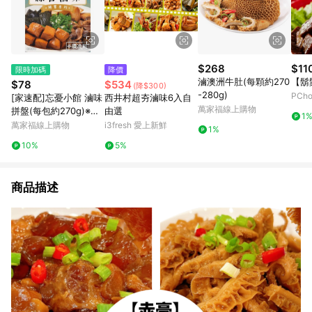
$268
$11
限時加碼
降價
滷澳洲牛肚(每顆約270
【鬍
$78
$534
(降$300)
-280g)
PCh
[家速配]忘憂小館 滷味
西井村超夯滷味6入自
萬家福線上購物
拼盤(每包約270g)※實
由選
1
際到貨效期約4天以上
萬家福線上購物
i3fresh 愛上新鮮
1%
10%
5%
商品描述