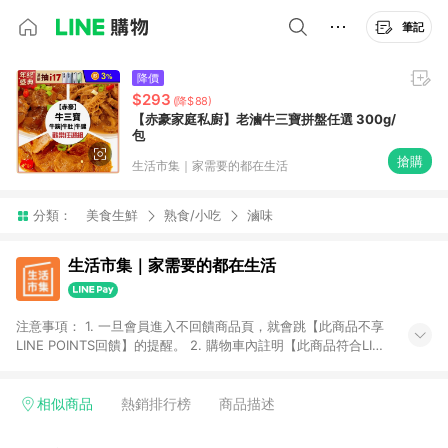
筆記
降價
$293
(降$88)
【赤豪家庭私廚】老滷牛三寶拼盤任選 300g/
包
搶購
生活市集｜家需要的都在生活
分類：
美食生鮮
熟食/小吃
滷味
生活市集｜家需要的都在生活
注意事項： 1. 一旦會員進入不回饋商品頁，就會跳【此商品不享
LINE POINTS回饋】的提醒。 2. 購物車內註明【此商品符合LINE
購物回饋資格】，方享回饋。 3. 購買[激省好物區]等特殊活動之
商品不具贈點資格 判斷方式:點擊商品後若上方跳出不回饋警示
語，即不具贈點資格 [激省好物區網址：
相似商品
熱銷排行榜
商品描述
https://www.buy123.com.tw/site/index/savemoney] 4.購買
[品牌活動區]等特殊活動之商品享0.5%回饋 判斷方式:點擊商品後