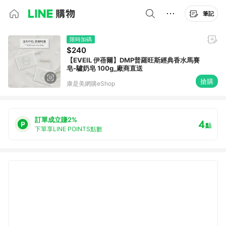
筆記
限時加碼
$240
【EVEIL 伊蓓爾】DMP普羅旺斯經典香水馬賽
皂-驢奶皂 100g_廠商直送
搶購
康是美網購eShop
訂單成立賺2%
4
點
下單享LINE POINTS點數