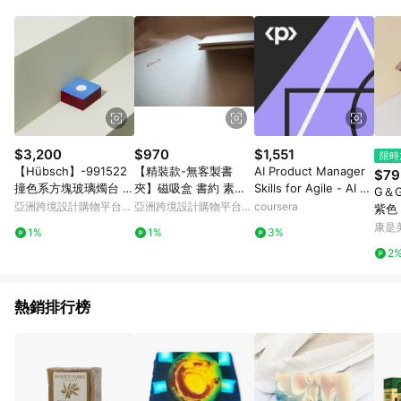
知。亦可於LINE購物網站或APP中的「我的訂單」頁面查詢，請
依LINE購物網站訂單成立通知為準。​​ (5)LINE購物設有「單一商
品最高回饋點數」機制 (部分時段開放「回饋無上限」)，以同一
訂單中同一商品不論件數計算，請依訂單成立當下LINE購物的回
饋機制為準。
$3,200
$970
$1,551
限時
【Hübsch】-991522
【精裝款-無客製書
AI Product Manager
$79
撞色系方塊玻璃燭台 擺
夾】磁吸盒 書約 素面
Skills for Agile - AI Pr
G＆
飾 紙鎮
書夾 男女/同婚
oduct Management
亞洲跨境設計購物平台
亞洲跨境設計購物平台
coursera
紫色（
Pinkoi
Pinkoi
康是美
1%
1%
3%
2
熱銷排行榜