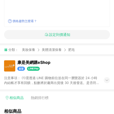
價格趨勢怎麼看？
設定到價通知
分類：
美妝保養
美體清潔保養
肥皂
康是美網購eShop
注意事項：​ (1)需透過 LINE 購物前往並在同一瀏覽器於 24 小時
內結帳才享有回饋，點數將於廠商出貨後 30 天後發送。​是否符
合回饋資格，依LINE購物系統紀錄為準。 (2)若使用康是美網購
APP下單，將無法獲得點數回饋。​ (3)以下品類商品均無回饋：​ -
黃金鑽飾/精品相關/3C數位(含周邊)/家電視聽/運動戶外/母嬰用
相似商品
熱銷排行榜
品​ -統一時代百貨/夢時代部分商品​ -博客來商品及其他指定商品​
(4)符合LINE POINTS回饋資格之訂單及各商品之「LINE回
相似商品
饋%」，將於訂單成立後由「LINE購物通知」之官方帳號訊息通