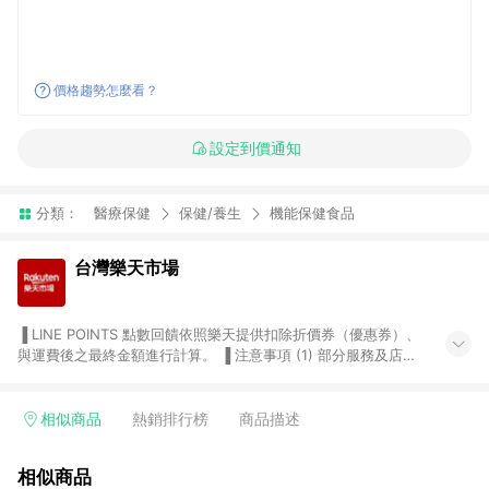
價格趨勢怎麼看？
設定到價通知
分類：
醫療保健
保健/養生
機能保健食品
台灣樂天市場
▐ LINE POINTS 點數回饋依照樂天提供扣除折價券（優惠券）、
與運費後之最終金額進行計算。 ▐ 注意事項 (1) 部分服務及店家
不符合贈點資格，購買後將不贈送 LINE POINTS 點數，亦不得使
用點數紅包，如：ezcook 美食廚房、樂天市場商家付款中心、
Smart mobile、神腦生活、JS巨盛、樂天KOBO電子書，請詳閱
相似商品
熱銷排行榜
商品描述
LINE POINTS 加碼店家清單
（https://lin.ee/1MCw7pe/rcfk）。 (2) 需透過 LINE 購物前往
相似商品
台灣樂天市場，並在同一瀏覽器於24小時內結帳，才享有 LINE