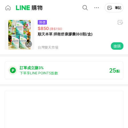
筆記
降價
$850
(降$150)
順天本草 捍衛舒康膠囊(60顆/盒)
搶購
台灣樂天市場
訂單成立賺3%
25
點
下單享LINE POINTS點數