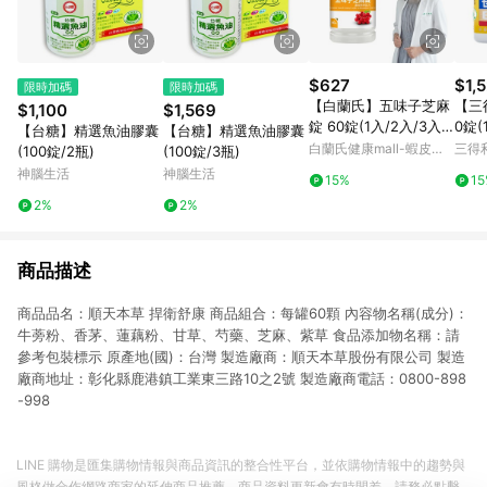
$627
$1,
限時加碼
限時加碼
【白蘭氏】五味子芝麻
【三
$1,100
$1,569
錠 60錠(1入/2入/3入/
0錠(
【台糖】精選魚油膠囊
【台糖】精選魚油膠囊
5入)-日調理夜好眠 植
芝麻
白蘭氏健康mall-蝦皮官
三得
(100錠/2瓶)
(100錠/3瓶)
物性配方 夜唱熬夜必備
日常
方旗艦店
神腦生活
神腦生活
15%
1
調節生理機能 官方直營
方直
2%
2%
商品描述
商品品名：順天本草 捍衛舒康 商品組合：每罐60顆 內容物名稱(成分)：
牛蒡粉、香茅、蓮藕粉、甘草、芍藥、芝麻、紫草 食品添加物名稱：請
參考包裝標示 原產地(國)：台灣 製造廠商：順天本草股份有限公司 製造
廠商地址：彰化縣鹿港鎮工業東三路10之2號 製造廠商電話：0800-898
-998
LINE 購物是匯集購物情報與商品資訊的整合性平台，並依購物情報中的趨勢與
風格做合作網路商家的延伸商品推薦，商品資料更新會有時間差，請務必點擊