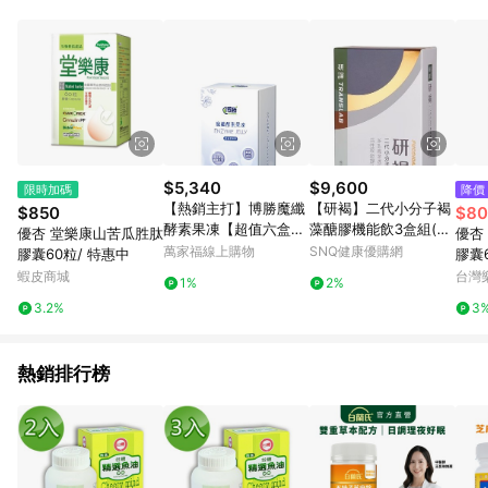
POINTS 回饋。 (3) 若購買之訂單（包含預購商品）未符合樂天
市場 45 天內完成訂單出貨及結帳，則不符合贈點資格。 (4) 如
使用APP、或中途瀏覽比價網、回饋網、Google等其他網頁、或
由網頁版(電腦版/手機版網頁)切換為App都將會造成追蹤中斷而
無法進行 LINE POINTS 回饋。 (5) LINE 購物為購物資訊整合性
平台，商品資料更新會有時間差，如顯示之商品規格、顏色、價
位、贈品與台灣樂天市場銷售網頁不符，以銷售網頁標示為準。
(6) 導購訂單已逾 365 天，根據台灣樂天回饋規定，逾期訂單將
不符合回饋資格。 (7) 若上述或其他原因，致使消費者無接收到
$5,340
$9,600
限時加碼
降價
點數回饋或點數回饋有爭議，台灣樂天市場保有更改條款與法律
【熱銷主打】博勝魔纖
【研褐】二代小分子褐
$850
$80
追訴之權利，活動詳情以樂天市場網站公告為準。
酵素果凍【超值六盒
藻醣膠機能飲3盒組(共
優杏 堂樂康山苦瓜胜肽
優杏
組】
45包)獨家組 (液態 喝
萬家福線上購物
SNQ健康優購網
膠囊60粒/ 特惠中
膠囊
的褐藻醣膠)
蝦皮商城
台灣
1%
2%
3.2%
3
熱銷排行榜