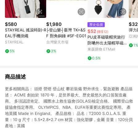
$580
$1,980
$32
歷史低價
STAYREAL 搖滾時刻-R
├登山樂┤臺灣 TK+&S
彈力
$52
(降$12)
EAL手機掛繩
F 獸角銅錘 #SF-EG01
亞洲
PU皮革磁吸帽夾旅行
Pinko
STAYREAL
台灣樂天市場
防嗮外出太陽帽草磁性
1
帽夾子便攜收納
東森購物 ETMall
5%
3%
0.5%
商品描述
更多相關商品： 頭燈 營燈 登山杖 攀岩裝備 野外求生．緊急避難 產品描
述： ACME 創始於 1870 年，是世界最大、歷史最悠久的口笛製造廠
商。 多項認證肯定。 國際水上救生協會(SOLAS)檢定合格。 國際登山救
援協會指定專用。 OLYMPICS、NBA、EUFA等重要比賽指定專用。 產
地英國 Made in England。 產品規格： 品名：T2000 S.O.L.A.S. 重
量：10 g 尺寸：5.5*2.8*2.7 cm 材質：強化塑膠，金屬 音量：120分貝
產地：英國