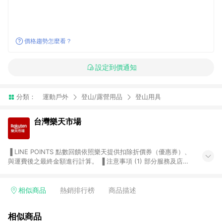
價格趨勢怎麼看？
設定到價通知
分類：
運動戶外
登山/露營用品
登山用具
台灣樂天市場
▐ LINE POINTS 點數回饋依照樂天提供扣除折價券（優惠券）、
與運費後之最終金額進行計算。 ▐ 注意事項 (1) 部分服務及店家
不符合贈點資格，購買後將不贈送 LINE POINTS 點數，亦不得使
用點數紅包，如：ezcook 美食廚房、樂天市場商家付款中心、
Smart mobile、神腦生活、JS巨盛、樂天KOBO電子書，請詳閱
相似商品
熱銷排行榜
商品描述
LINE POINTS 加碼店家清單
（https://lin.ee/1MCw7pe/rcfk）。 (2) 需透過 LINE 購物前往
相似商品
台灣樂天市場，並在同一瀏覽器於24小時內結帳，才享有 LINE