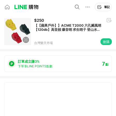
筆記
$250
【【蘋果戶外】】ACME T2000 六孔颶風哨
【120db】高音頻 爆音哨 求生哨子 登山水上
活動防狼野外求生
搶購
台灣樂天市場
訂單成立賺3%
7
點
下單享LINE POINTS點數