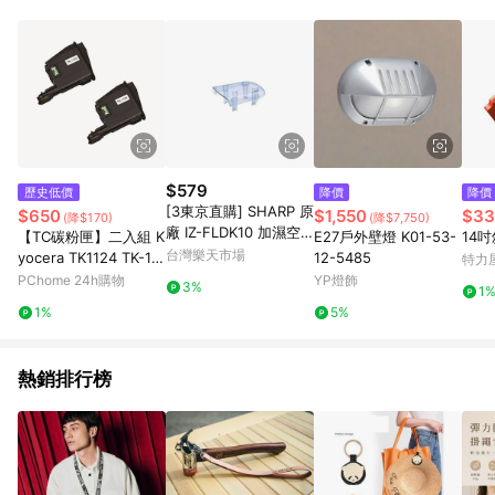
POINTS 回饋。 (3) 若購買之訂單（包含預購商品）未符合樂天
市場 45 天內完成訂單出貨及結帳，則不符合贈點資格。 (4) 如
使用APP、或中途瀏覽比價網、回饋網、Google等其他網頁、或
由網頁版(電腦版/手機版網頁)切換為App都將會造成追蹤中斷而
無法進行 LINE POINTS 回饋。 (5) LINE 購物為購物資訊整合性
平台，商品資料更新會有時間差，如顯示之商品規格、顏色、價
位、贈品與台灣樂天市場銷售網頁不符，以銷售網頁標示為準。
(6) 導購訂單已逾 365 天，根據台灣樂天回饋規定，逾期訂單將
不符合回饋資格。 (7) 若上述或其他原因，致使消費者無接收到
$579
歷史低價
降價
降價
點數回饋或點數回饋有爭議，台灣樂天市場保有更改條款與法律
[3東京直購] SHARP 原
$650
$1,550
$33
(降$170)
(降$7,750)
追訴之權利，活動詳情以樂天市場網站公告為準。
廠 IZ-FLDK10 加濕空
【TC碳粉匣】二入組 K
E27戶外壁燈 K01-53-
14
氣清淨機 加濕器用 IG-
台灣樂天市場
yocera TK1124 TK-11
12-5485
特力
DK100 EK100 FK100
24 黑色副廠碳粉匣 適
PChome 24h購物
YP燈飾
3%
1
用 FS-1060DN/FS-10
1%
5%
25MFP
熱銷排行榜