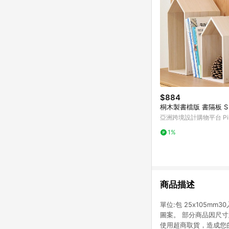
$884
桐木製書檔版 書隔板 S
亞洲跨境設計購物平台 Pin
1%
商品描述
單位:包 25x105
圖案。 部分商品因尺寸/
使用超商取貨，造成您的