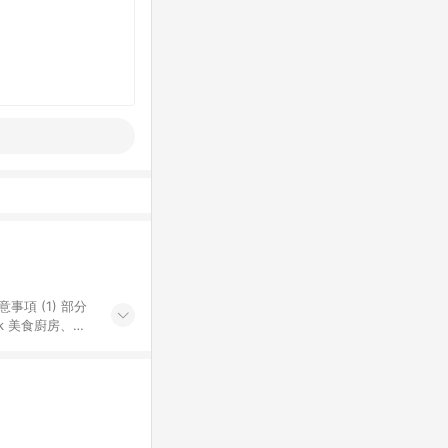
k 美食廚房、樂
S 加碼店家清單
導購訂