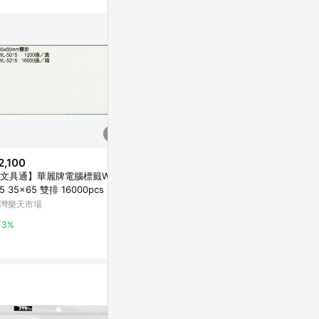
站公告為準。
2,100
$1,750
降價
文具通】華麗牌電腦標籤WL-5
華麗牌 WL-51
$11
(降$3)
15 35x65 雙排 16000pcs M70
0mm 單排 4
法色L型文件套1入
0132【APP滿額下單4%點數(單
灣樂天市場
Yahoo購物中
九乘九購物網
帳號最高1000點)】7/31止
3%
0%
2%