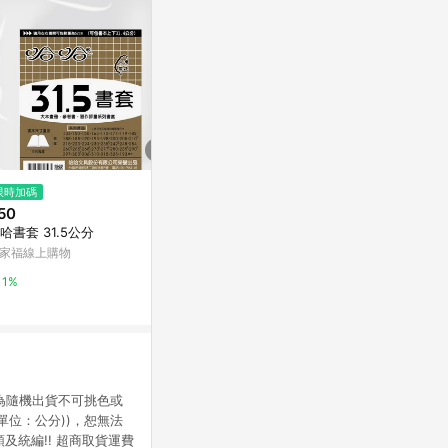
$105
限時加碼
降價
《Kartell》量筒
50
$630
(降$70)
Class B
哈書套 31.5公分
Brother TZe-251 護貝標籤帶 (
台灣樂天市場
24mm 白底黑字 )
家福線上購物
台灣樂天市場
3%
1%
3%
皆為隨機出貨不可挑色或
(單位：公分))，恕無法
及統編!! 超商取貨運費