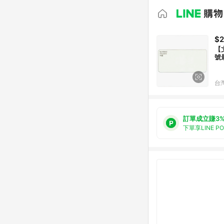
$2
【
號
台
訂單成立賺3
下單享LINE P