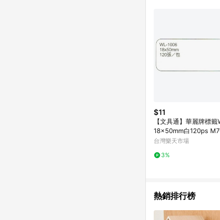
單已逾 365 天，根據台灣樂天回饋
點數回饋或點數回饋有
$11
【文具通】華麗牌標籤WL
18x50mm白120ps M7
【APP滿額下單10%點
台灣樂天市場
號最高1500點)】8/31
3%
熱銷排行榜