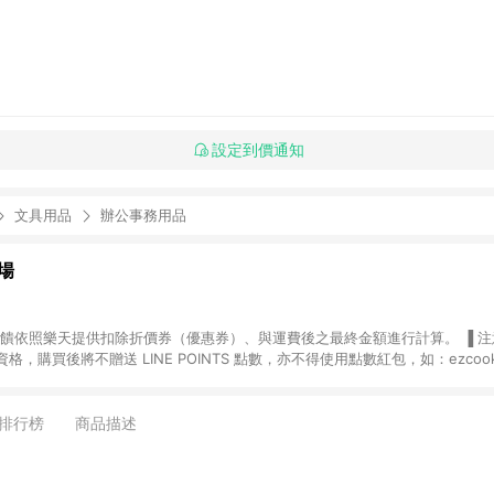
設定到價通知
文具用品
辦公事務用品
場
，購買後將不贈送 LINE POINTS 點數，亦不得使用點數紅包，如：ezcoo
rt mobile、神腦生活、JS巨盛、樂天KOBO電子書，請詳閱 LINE POINT
購物前往台灣樂天市場，並在同一瀏覽器於24小時內結帳，才
出貨及結帳，則不符
排行榜
商品描述
E POINTS 回饋。 (5) LINE 購物為購物資訊整合性平台，商品資料更新
規格、顏色、價位、贈品與台灣樂天市場銷售網頁不符，以銷售網頁標示為準。 (6) 