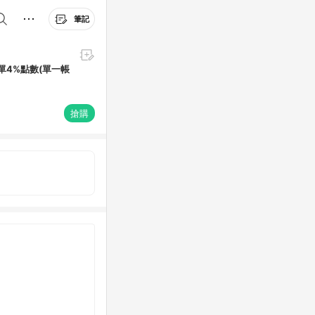
筆記
下單4%點數(單一帳
搶購