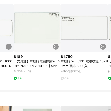
規定，逾期訂單將不符合回饋資格。 (7) 若上述或其他原因，致使消費者無接收到
爭議，台灣樂天市場保有更改條款與法律追訴之權利，活動詳情以樂天市場網
$189
$1,750
$
-1006
【文具通】華麗牌電腦標籤WL-5
華麗牌 WL-5104 電腦標籤 48x9
【
010014
012 74x110 M7010105【APP滿
0mm 單排 6000入
1
數(單一帳
額下單10%點數(單一帳號最高15
1
台灣樂天市場
Yahoo購物中心
台
止
00點)】8/31止
一
3%
0%