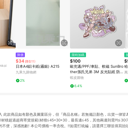
降價
限時加碼
$34
$100
$
(降$11)
koi
日本A4鋁卡紙(霧銀) A215
歐兜邁/PPF/車貼、軟磁 SunBro
哈
ther孫氏兄弟 3M 反光貼紙 防水
九乘九購物網
萬
貼紙 車貼貼紙 軟性磁貼
蝦皮購物
2%
6.4%
mm30入 此款商品如有顏色及圖案區分，但『商品名稱』若無備註顏色，出貨一律
材積超過超商寄貨規範(材積≦45*30*30，最長邊≦45，其他兩邊則需均≦30
不便，深感抱歉! 本公司價格一率含稅。!!如需打統編，請選擇三聯並填寫抬頭