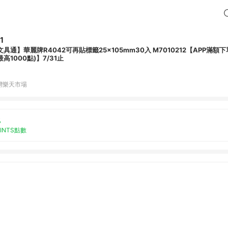
1
文具通】華麗牌R4042可再貼標籤25x105mm30入 M7010212【APP滿額
最高1000點)】7/31止
灣樂天市場
%
OINTS點數