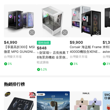
POINTS 回饋。 (3) 若購買之訂單（包含預購商品）未符合樂天
市場 45 天內完成訂單出貨及結帳，則不符合贈點資格。 (4) 如
使用APP、或中途瀏覽比價網、回饋網、Google等其他網頁、或
由網頁版(電腦版/手機版網頁)切換為App都將會造成追蹤中斷而
無法進行 LINE POINTS 回饋。 (5) LINE 購物為購物資訊整合性
平台，商品資料更新會有時間差，如顯示之商品規格、顏色、價
位、贈品與台灣樂天市場銷售網頁不符，以銷售網頁標示為準。
(6) 導購訂單已逾 365 天，根據台灣樂天回饋規定，逾期訂單將
不符合回饋資格。 (7) 若上述或其他原因，致使消費者無接收到
$4,990
$9,900
$1,
限時加碼
點數回饋或點數回饋有爭議，台灣樂天市場保有更改條款與法律
【享最高折300】MSI
Corsair 海盜船 Frame
米特3
$848
追訴之權利，活動詳情以樂天市場網站公告為準。
微星 MPG GUNGNIR
4000D機殼含XENEON
aste
✨財富喵✨ 店長推薦 T
300R AIRFLOW 黑色
EDGE LCD螢幕 黑/白
RG
台灣樂天市場
台灣樂天市場
台灣
8海景房機箱 全景側透
電腦機殼
附RS140炫光風扇*4
機殼
機箱 matx主板240水
蝦皮購物
3%
3%
3
冷ATX電源電競組裝箱
5.2%
熱銷排行榜