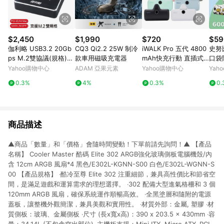
$2,450
$1,990
$720
$59
伽利略 USB3.2 20Gb
CQ3 Qi2.2 25W 制冷
iWALK Pro 五代 4800
史努
ps M.2雙協議(規格)
款車用磁吸充電器
mAh快充行動 直插式
口袋
對拷(拷貝)機 (DMC32
口袋電源 行動電源 Lig
E-C/
Yahoo購物中心
ADAM 亞果元素
Yahoo購物中心
Yah
2D)
htning
erie
0.3%
4%
0.3%
0.
商品描述
▲商品「數量」和「價格」會隨時間變動！下單前請先詢問！▲ 【產品
名稱】 Cooler Master 酷碼 Elite 302 ARGB強化玻璃側板電腦機殼/內
含 12cm ARGB 風扇*4 黑色/E302L-KGNN-S00 白色/E302L-WGNN-S
00 【產品規格】 ‧酷冷至尊 Elite 302 注重細節，兼具高性價比和節省空
間，是滿足遊戲和運算需求的理想選擇。 ‧302 配備大型進氣格柵和 3 個
120mm ARGB 風扇，確保系統運作順暢高效。 ‧全黑塗層和隨附的電源
蓋板，讓整機外觀簡潔，兼具美觀和實用性。 ‧材質外部：金屬, 塑膠 ‧材
質側板：玻璃、金屬側板 ‧尺寸 (長x寬x高)：390 x 203.5 x 430mm ‧容