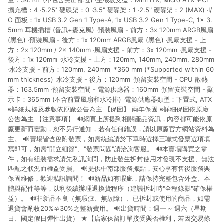
量：34.14L (不包含突出部位) ‧主機板支援：Mini ITX, Micro ATX ‧PCI
擴充槽：4 ‧5.25" 硬碟架：0 ‧3.5" 硬碟架：1 ‧2.5" 硬碟架：2 (MAX) ‧I/
O 面板：1x USB 3.2 Gen 1 Type-A, 1x USB 3.2 Gen 1 Type-C, 1x 3.
5mm 耳機插槽 (音訊+麥克風) ‧預裝風扇 - 前方：3x 120mm ARGB風扇
(黑色) ‧預裝風扇 - 後方：1x 120mm ARGB風扇 (黑色) ‧風扇支援 - 上
方：2x 120mm / 2x 140mm ‧風扇支援 - 前方：3x 120mm ‧風扇支援 -
後方：1x 120mm ‧水冷支援 - 上方：120mm, 140mm, 240mm, 280mm
‧水冷支援 - 前方：120mm, 240mm, *360 mm (*Supported within 60
mm thickness) ‧水冷支援 - 後方：120mm ‧預留安裝空間 - CPU 散熱
器：163.5mm ‧預留安裝空間 - 電源供應器：160mm ‧預留安裝空間 - 顯
示卡：365mm (不含前置風扇和水冷排) ‧電源供應器類型：下置式, ATX
※詳細規格及參數依原廠公告為主 【保固】 兩年保固 ※詳細保固依原廠
公告為主 【注意事項】 🔊網頁上所提到相關產品資訊，內容都可能依原
廠更新而變動，恕不另行通知，若有任何錯誤，請以原廠官方網站資料為
主。 🔊賣場皆含稅附發票，如需統編請於下單時選擇三聯式發票選項填
寫即可，如需"開立細節"、"發票問題"請洽詢客服。 🔊本賣場購買之零
件，如有組裝需求請先私訊詢問，防止發生拆封使用才發現不支援、無法
匹配之狀況而權益受損。 🔊提供中南部服務據點，安心享有售後服務與
保固維修，歡迎私訊詢問！ 🔊新品如有瑕疵，請保持完整包含外盒、本
體與配件等等，以利後續辦理退換貨程序（建議拆封時"全程錄影"確保權
益）。 🔊非新品不良（無瑕疵、無故障）、已拆封或使用的商品，如需
退貨會酌收20%至30%之整新費用。 🔊出貨時間：週一 ~ 週六（星期
日、國定假日彈性出貨） ★【店家保留訂單接受與否權利，若因交易條