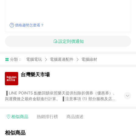
價格趨勢怎麼看？
設定到價通知
分類：
電腦電玩
電腦週邊配件
電腦線材
台灣樂天市場
▐ LINE POINTS 點數回饋依照樂天提供扣除折價券（優惠券）、
與運費後之最終金額進行計算。 ▐ 注意事項 (1) 部分服務及店家
不符合贈點資格，購買後將不贈送 LINE POINTS 點數，亦不得使
用點數紅包，如：ezcook 美食廚房、樂天市場商家付款中心、
Smart mobile、神腦生活、JS巨盛、樂天KOBO電子書，請詳閱
相似商品
熱銷排行榜
商品描述
LINE POINTS 加碼店家清單
（https://lin.ee/1MCw7pe/rcfk）。 (2) 需透過 LINE 購物前往
相似商品
台灣樂天市場，並在同一瀏覽器於24小時內結帳，才享有 LINE