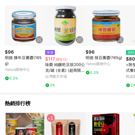
POINTS 回饋。 (3) 若購買之訂單（包含預購商品）未符合樂天
市場 45 天內完成訂單出貨及結帳，則不符合贈點資格。 (4) 如
使用APP、或中途瀏覽比價網、回饋網、Google等其他網頁、或
由網頁版(電腦版/手機版網頁)切換為App都將會造成追蹤中斷而
無法進行 LINE POINTS 回饋。 (5) LINE 購物為購物資訊整合性
平台，商品資料更新會有時間差，如顯示之商品規格、顏色、價
位、贈品與台灣樂天市場銷售網頁不符，以銷售網頁標示為準。
(6) 導購訂單已逾 365 天，根據台灣樂天回饋規定，逾期訂單將
不符合回饋資格。 (7) 若上述或其他原因，致使消費者無接收到
$96
$96
降價
限時
點數回饋或點數回饋有爭議，台灣樂天市場保有更改條款與法律
明德 陳年豆瓣醬(165
明德 辣豆瓣醬(165g)
$117
$80
(降$13)
追訴之權利，活動詳情以樂天市場網站公告為準。
g)
Yahoo購物中心
味榮 純釀乾豆鼓200公
<附發
Yahoo購物中心
克/罐 (全素) (超商限2
式餐
0.3%
罐)
豆瓣
台灣樂天市場
蝦皮
0.3%
3%
2.
熱銷排行榜