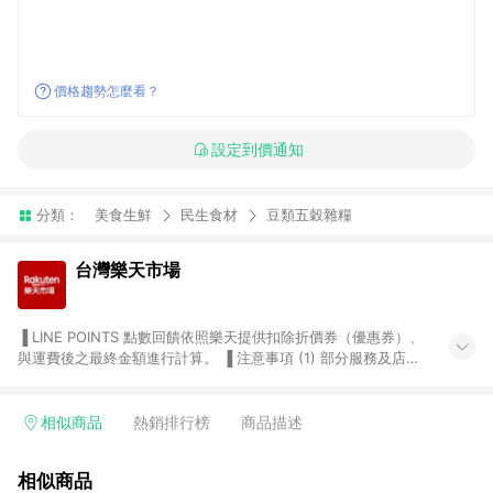
價格趨勢怎麼看？
設定到價通知
分類：
美食生鮮
民生食材
豆類五穀雜糧
台灣樂天市場
▐ LINE POINTS 點數回饋依照樂天提供扣除折價券（優惠券）、
與運費後之最終金額進行計算。 ▐ 注意事項 (1) 部分服務及店家
不符合贈點資格，購買後將不贈送 LINE POINTS 點數，亦不得使
用點數紅包，如：ezcook 美食廚房、樂天市場商家付款中心、
Smart mobile、神腦生活、JS巨盛、樂天KOBO電子書，請詳閱
相似商品
熱銷排行榜
商品描述
LINE POINTS 加碼店家清單
（https://lin.ee/1MCw7pe/rcfk）。 (2) 需透過 LINE 購物前往
相似商品
台灣樂天市場，並在同一瀏覽器於24小時內結帳，才享有 LINE