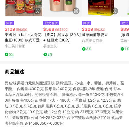
降價
歷史低價
降價
歷史
$109
$598
$309
$89
(降$90)
(降$200)
(降$23)
泰國 Koh Kae~大哥花
【纖Q】黑豆水 [30入]
國家面前無愛豆
[家
生豆(180g) 款式可選
+ 紅豆水 [30入]
台灣樂天市場
萬家
小三美日官網
易珈生技
3%
1
5%
2%
商品描述
品名:味榮活力元氣純釀濕豆鼓 原料:黑豆、砂糖、水、醬油、麥芽糖、蘋
果酸。 內容量:400公克 固形量:240公克 保存期限:2年 產地:台灣 ◎本
產品不含防腐劑，開封後請冷藏。 營養標示 每一份量10公克 本包裝含4
0份 每份 每100公克 熱量 17大卡 180大卡 蛋白質 1.2公克 12.3公克 脂
肪 0.5公克 5.7公克 飽和脂肪 0公克 0公克 反式脂肪 0公克 0公克 碳水
化合物 2公克 19.9公克 糖 1.2公克 12公克 鈉 371毫克 3710毫克 味榮食
品工業股份有限公司 04-2532-0279 台中市豐原區西勢路701號 食品業
者登錄字號:B-145866507-00001-1