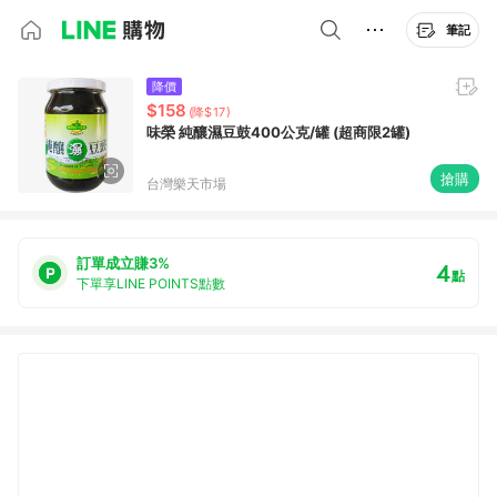
筆記
降價
$158
(降$17)
味榮 純釀濕豆鼓400公克/罐 (超商限2罐)
搶購
台灣樂天市場
訂單成立賺3%
4
點
下單享LINE POINTS點數