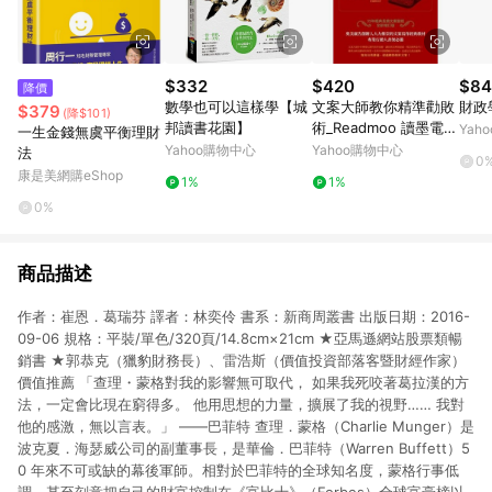
$332
$420
$84
降價
數學也可以這樣學【城
文案大師教你精準勸敗
財政學
$379
(降$101)
邦讀書花園】
術_Readmoo 讀墨電子
Yah
一生金錢無虞平衡理財
書
Yahoo購物中心
Yahoo購物中心
法
0
康是美網購eShop
1%
1%
0%
商品描述
作者：崔恩．葛瑞芬 譯者：林奕伶 書系：新商周叢書 出版日期：2016-
09-06 規格：平裝/單色/320頁/14.8cm×21cm ★亞馬遜網站股票類暢
銷書 ★郭恭克（獵豹財務長）、雷浩斯（價值投資部落客暨財經作家）
價值推薦 「查理・蒙格對我的影響無可取代， 如果我死咬著葛拉漢的方
法，一定會比現在窮得多。 他用思想的力量，擴展了我的視野…… 我對
他的感激，無以言表。」 ——巴菲特 查理．蒙格（Charlie Munger）是
波克夏．海瑟威公司的副董事長，是華倫．巴菲特（Warren Buffett）5
0 年來不可或缺的幕後軍師。相對於巴菲特的全球知名度，蒙格行事低