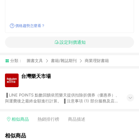
價格趨勢怎麼看？
設定到價通知
分類：
圖書文具
書籍/雜誌期刊
商業理財書籍
台灣樂天市場
▐ LINE POINTS 點數回饋依照樂天提供扣除折價券（優惠券）、
與運費後之最終金額進行計算。 ▐ 注意事項 (1) 部分服務及店家
不符合贈點資格，購買後將不贈送 LINE POINTS 點數，亦不得使
用點數紅包，如：ezcook 美食廚房、樂天市場商家付款中心、
Smart mobile、神腦生活、JS巨盛、樂天KOBO電子書，請詳閱
相似商品
熱銷排行榜
商品描述
LINE POINTS 加碼店家清單
（https://lin.ee/1MCw7pe/rcfk）。 (2) 需透過 LINE 購物前往
相似商品
台灣樂天市場，並在同一瀏覽器於24小時內結帳，才享有 LINE