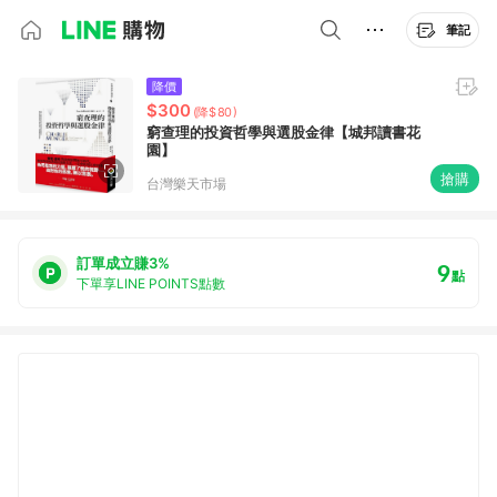
筆記
降價
$300
(降$80)
窮查理的投資哲學與選股金律【城邦讀書花
園】
搶購
台灣樂天市場
訂單成立賺3%
9
點
下單享LINE POINTS點數