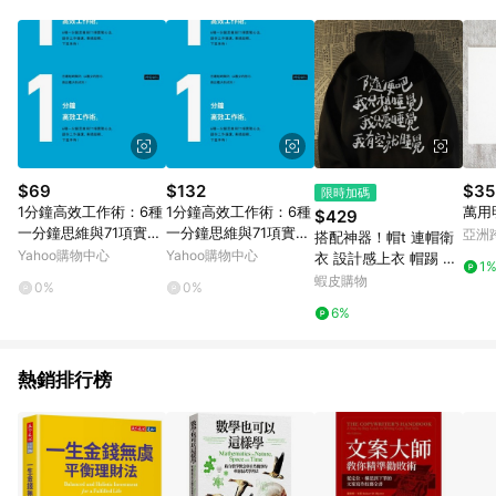
POINTS 回饋。 (3) 若購買之訂單（包含預購商品）未符合樂天
市場 45 天內完成訂單出貨及結帳，則不符合贈點資格。 (4) 如
使用APP、或中途瀏覽比價網、回饋網、Google等其他網頁、或
由網頁版(電腦版/手機版網頁)切換為App都將會造成追蹤中斷而
無法進行 LINE POINTS 回饋。 (5) LINE 購物為購物資訊整合性
平台，商品資料更新會有時間差，如顯示之商品規格、顏色、價
位、贈品與台灣樂天市場銷售網頁不符，以銷售網頁標示為準。
(6) 導購訂單已逾 365 天，根據台灣樂天回饋規定，逾期訂單將
不符合回饋資格。 (7) 若上述或其他原因，致使消費者無接收到
$69
$132
$35
限時加碼
點數回饋或點數回饋有爭議，台灣樂天市場保有更改條款與法律
1分鐘高效工作術：6種
1分鐘高效工作術：6種
萬用明
$429
追訴之權利，活動詳情以樂天市場網站公告為準。
一分鐘思維與71項實戰
一分鐘思維與71項實戰
亞洲
搭配神器！帽t 連帽衛
心法，讓你工作提速、
心法，讓你工作提速、
Pinko
Yahoo購物中心
Yahoo購物中心
衣 設計感上衣 帽踢 ov
1
業績超標、下班準[二
業績超標、下班準[二
ersize 長袖帽t 美式帽t
蝦皮購物
0%
0%
手書_良好]
手書_良好]
刷毛帽t 慵懶風 大尺碼
6%
帽t 秋天穿搭
熱銷排行榜