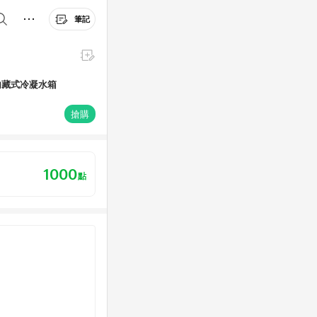
筆記
器，內藏式冷凝水箱
搶購
1000
點