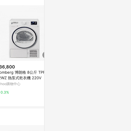
站公告為準。
36,800
降價
限時加碼
lomberg 博朗格 8公斤 TPF83
$54,900
$38,900
(降$9,000)
2WZ 熱泵式乾衣機 220V
【含安裝】【BOSCH 博世】9公
限期贈1千禮券 
ahoo購物中心
斤冷凝滾筒式乾衣機 (WTG8640
2KG 蒸洗脫烘智慧變頻滾筒洗衣
2TC)
機 WD12DB9
台灣樂天市場
蝦皮購物
0.3%
3%
0%