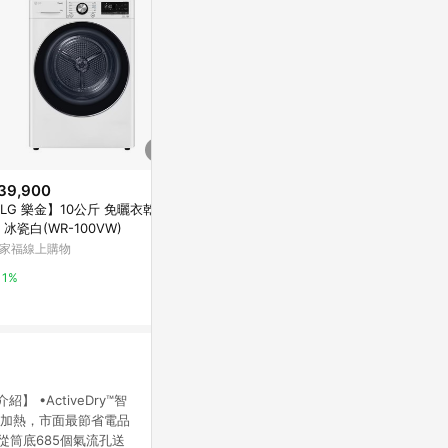
39,900
限時加碼
LG 樂金】10公斤 免曬衣乾衣
$77,777
$33,900
(雙
 冰瓷白(WR-100VW)
洗19公斤+乾1
TOSHIBA 東芝 15KG 黑曜岩 原
家福線上購物
™ AI 智控
色洗變頻滾筒 TWD-T35BP160
雪霧白 - WD-
MWTA(MG)
LG官方線上商
萬家福線上購物
1%
15%
1%
】 •ActiveDry™智
過度加熱，市面最節省電品
分鐘從筒底685個氣流孔送