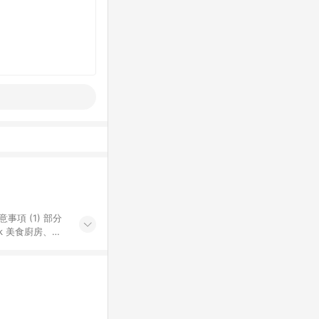
k 美食廚房、樂
S 加碼店家清單
導購訂