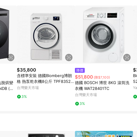
規定，逾期訂單將不符合回饋資格。 (7) 若上述或其他原因，致使消費者無接收到
爭議，台灣樂天市場保有更改條款與法律追訴之權利，活動詳情以樂天市場網
$35,800
$
降價
含標準安裝 德國Blomberg博朗
B
$51,800
(降$7,100)
格 熱泵乾衣機8公斤 TPF8352W
5
蒸洗脫烘變
德國 BOSCH 博世 8KG 滾筒洗
Z
台灣樂天市場
Y
DB (夜
衣機 WAT28401TC
台灣樂天市場
3%
3%