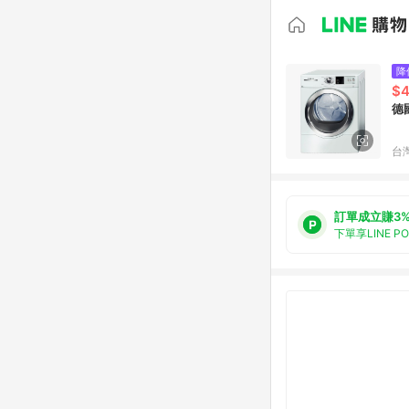
降
$4
德
台
訂單成立賺3
下單享LINE P