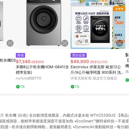
$
降價
歷史低價
乾衣機DS
【
$7,340
$49,900
(降$999)
(降$15,000)
機
禾聯8公斤乾衣機HDM-0841(含
Electrolux 伊萊克斯 歐規12公
萬
標準安裝)
斤/9公斤極淨呵護 900系列 洗脫
烘衣機( EWW1242R9SC)
myfone網路門市
伊萊克斯家電-蝦皮官方旗艦店
1%
1%
4公斤 乾衣機 (白色) 全自動溼度感應器，內藏式冷凝水箱 WTVC5330US 【商品介紹
濕度感測器，能精準掌握溫度濕度不過度加熱 •EcoSmart™聰明省科技--不
ck®防皺防護--乾衣後自動間歇轉動，避免皺褶產生 •DynamicAir風動能科技--每