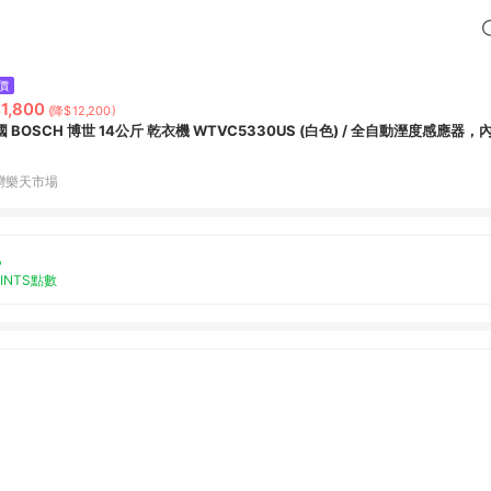
價
1,800
(降$12,200)
國 BOSCH 博世 14公斤 乾衣機 WTVC5330US (白色) / 全自動溼度感應
灣樂天市場
%
OINTS點數