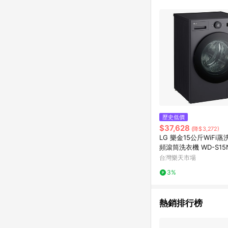
單已逾 365 天，根據台灣樂天回饋
點數回饋或點數回饋有
歷史低價
$37,628
(降$3,272)
LG 樂金15公斤WiFi
頻滾筒洗衣機 WD-S15N
墨灰)
台灣樂天市場
3%
熱銷排行榜