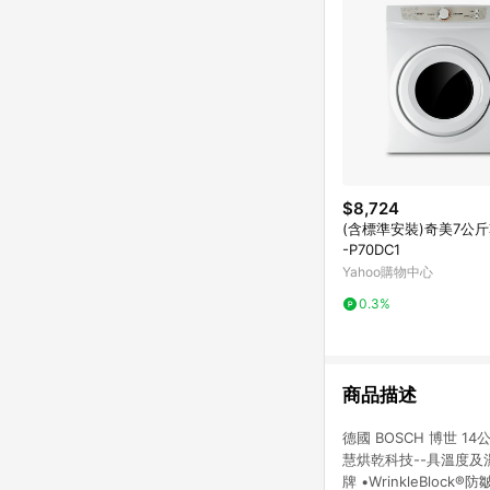
$8,724
(含標準安裝)奇美7公斤
-P70DC1
Yahoo購物中心
0.3%
商品描述
德國 BOSCH 博世 1
慧烘乾科技--具溫度及
牌 •WrinkleBlo