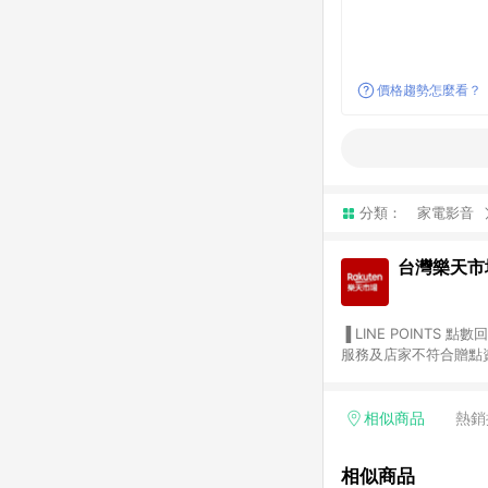
價格趨勢怎麼看？
分類：
家電影音
台灣樂天市
▐ LINE POINTS 點數回饋依照樂天提供扣除折價券（優惠券）、與運費後之最終金額進行計算。 ▐ 注意事項 (1) 部分
服務及店家不符合贈點資格
天市場商家付款中心、Sma
（https://lin.ee/1MCw7pe/rcfk）。 (2) 需透過 LINE 
享有 LINE POINTS 回饋。 (3) 若購買之訂單（包含預購商品）未符合樂天市場 45 天內完成訂單
相似商品
熱銷
合贈點資格。 (4) 如使用APP、或中途瀏覽比價網、回饋網、Google等其他網頁、或由網頁版(電腦版/手機版網頁)切
換為App都將會造成追蹤中斷而無法進行 LIN
相似商品
會有時間差，如顯示之商品