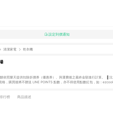
設定到價通知
清潔家電
乾衣機
場
，購買後將不贈送 LINE POINTS 點數，亦不得使用點數紅包，如：ezcoo
rt mobile、神腦生活、JS巨盛、樂天KOBO電子書，請詳閱 LINE POINT
購物前往台灣樂天市場，並在同一瀏覽器於24小時內結帳，才
出貨及結帳，則不符
排行榜
商品描述
E POINTS 回饋。 (5) LINE 購物為購物資訊整合性平台，商品資料更新
規格、顏色、價位、贈品與台灣樂天市場銷售網頁不符，以銷售網頁標示為準。 (6) 