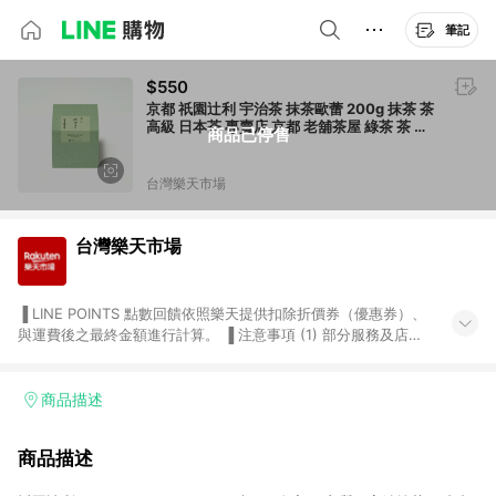
筆記
$550
京都 祇園辻利 宇治茶 抹茶歐蕾 200g 抹茶 茶
高級 日本茶 專賣店 京都 老舖茶屋 綠茶 茶 禮
商品已停售
品 特產 土產 京都特產 辻利 禮品 禮物 日本必
買 | 日本樂天熱銷
台灣樂天市場
台灣樂天市場
▐ LINE POINTS 點數回饋依照樂天提供扣除折價券（優惠券）、
與運費後之最終金額進行計算。 ▐ 注意事項 (1) 部分服務及店家
不符合贈點資格，購買後將不贈送 LINE POINTS 點數，亦不得使
用點數紅包，如：ezcook 美食廚房、樂天市場商家付款中心、
Smart mobile、神腦生活、JS巨盛、樂天KOBO電子書，請詳閱
商品描述
LINE POINTS 加碼店家清單
（https://lin.ee/1MCw7pe/rcfk）。 (2) 需透過 LINE 購物前往
商品描述
台灣樂天市場，並在同一瀏覽器於24小時內結帳，才享有 LINE
POINTS 回饋。 (3) 若購買之訂單（包含預購商品）未符合樂天