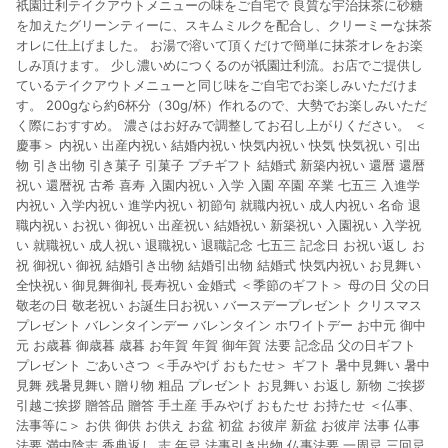
祇園辻利テイクアウトメニューの味をご自宅で 良質な宇治抹茶に砂糖
市場 45 天內完成訂單出貨及結帳，則不符合贈點資格。 (4) 如
使用APP、或中途瀏覽比價網、回饋網、Google等其他網頁、或
を加えたグリーンティーに、スキムミルクを配合し、クリーミーな抹茶
由網頁版(電腦版/手機版網頁)切換為App都將會造成追蹤中斷而
オレに仕上げました。 お湯で溶いて頂くだけで簡単に抹茶オレをお楽
無法進行 LINE POINTS 回饋。 (5) LINE 購物為購物資訊整合性
しみ頂けます。 少し濃いめにつくるのが祇園辻利流。お店でご提供し
平台，商品資料更新會有時間差，如顯示之商品規格、顏色、價
ているテイクアウトメニューと同じ味をご自宅でお楽しみいただけま
位、贈品與台灣樂天市場銷售網頁不符，以銷售網頁標示為準。
す。 200gなら約6杯分（30g/杯）作れるので、大勢でお楽しみいただ
(6) 導購訂單已逾 365 天，根據台灣樂天回饋規定，逾期訂單將
く際におすすめ。 濃さはお好みで調整してお召し上がりください。 ＜
不符合回饋資格。 (7) 若上述或其他原因，致使消費者無接收到
慶事＞ 内祝い 出産内祝い 結婚内祝い 快気内祝い 快気 快気祝い 引出
點數回饋或點數回饋有爭議，台灣樂天市場保有更改條款與法律
物 引き出物 引き菓子 引菓子 プチギフト 結婚式 新築内祝い 還暦 還暦
追訴之權利，活動詳情以樂天市場網站公告為準。
祝い 還暦祝 古希 喜寿 入園内祝い 入学 入園 卒園 卒業 七五三 入進学
内祝い 入学内祝い 進学内祝い 初節句 就職内祝い 成人内祝い 名命 退
職内祝い お祝い 御祝い 出産祝い 結婚祝い 新築祝い 入園祝い 入学祝
い 就職祝い 成人祝い 退職祝い 退職記念 七五三 記念日 お祝い返し お
祝 御祝い 御祝 結婚引き出物 結婚引出物 結婚式 快気内祝い お見舞い
全快祝い 御見舞御礼 長寿祝い 金婚式 ＜季節のギフト＞ 母の日 父の日
敬老の日 敬老祝い お誕生日お祝い バースデープレゼント クリスマス
プレゼント バレンタインデー バレンタイン ホワイトデー お中元 御中
元 お歳暮 御歳暮 歳暮 お年賀 年賀 御年賀 法要 記念品 父の日ギフト
プレゼント ごあいさつ ＜手みやげ おもたせ＞ ギフト 暑中見舞い 暑中
見舞 残暑見舞い 贈り物 粗品 プレゼント お見舞い お返し 新物 ご挨拶
引越ご挨拶 贈答品 贈答 手土産 手みやげ おもたせ お持たせ ＜仏事、
法事等に＞ お供 御供 お供え お盆 初盆 お彼岸 新盆 お彼岸 法事 仏事
法要 満中陰志 香典返し 志 年忌 法事引き出物 仏事法要 一周忌 三回忌