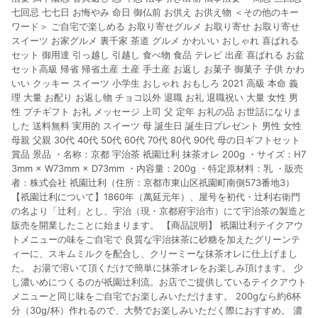
七回忌 七七日 お悔やみ 命日 御仏前 お供え お供え物 ＜その他のキー
ワード＞ ご自宅で楽しめる お取り寄せグルメ お取り寄せ お取り寄せ
スイーツ お家グルメ 裏千家 茶道 グルメ かわいい おしゃれ 喜ばれる
セット 御用達 引っ越し 引越し 食べ物 食品 テレビ 出産 喜ばれる お盆
セット高級 帰省 帰省土産 土産 手土産 お返し お菓子 御菓子 子供 かわ
いい クッキー スイーツ 小学生 おしゃれ おもしろ 2021 高級 本命 義
理 大量 お配り お返し物 チョコ以外 退職 お礼 退職祝い 大量 女性 男
性 プチギフト お礼 メッセージ 上司 父 定年 お礼の品 お世話になりま
した 送料無料 実用的 スイーツ 母 誕生日 誕生日プレゼント 男性 女性
母親 父親 30代 40代 50代 60代 70代 80代 90代 母の日ギフトセット
賞品 景品 ・名称：京都 宇治茶 祇園辻利 抹茶オレ 200g ・サイズ：H7
3mm × W73mm × D73mm ・内容量：200g ・特定原材料：乳 ・販売
者：株式会社 祇園辻利（住所：京都市東山区祇園町南側573番地3）
【祇園辻利について】1860年（萬延元年）、屋号を初代・辻利右衛門
の名より「辻利」とし、宇治（現・京都府宇治市）にて宇治茶の製造と
販売を開業したことに始まります。 【商品説明】 祇園辻利テイクアウ
トメニューの味をご自宅で 良質な宇治抹茶に砂糖を加えたグリーンテ
ィーに、スキムミルクを配合し、クリーミーな抹茶オレに仕上げまし
た。 お湯で溶いて頂くだけで簡単に抹茶オレをお楽しみ頂けます。 少
し濃いめにつくるのが祇園辻利流。お店でご提供しているテイクアウト
メニューと同じ味をご自宅でお楽しみいただけます。 200gなら約6杯
分（30g/杯）作れるので、大勢でお楽しみいただく際におすすめ。 濃