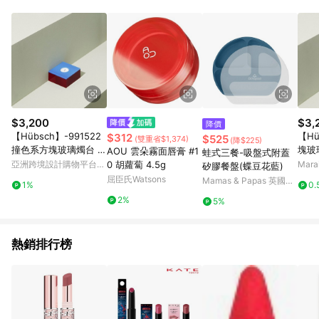
錄，相關問題請於保留時間內聯絡客服中心，並由屈臣氏進行訂
單資格確認。 6.欲透過APP導購跳轉前往活動頁之用戶，煩請更
新屈臣氏APP至版本26010.4.0。
$3,200
$3,
降價
【Hübsch】-991522
【H
$312
$525
(雙重省$1,374)
(降$225)
撞色系方塊玻璃燭台 擺
塊玻
AOU 雲朵霧面唇膏 #1
蛙式三餐-吸盤式附蓋
飾 紙鎮
亞洲跨境設計購物平台
0 胡蘿蔔 4.5g
Mar
矽膠餐盤(蝶豆花藍)
Pinkoi
屈臣氏Watsons
Mamas & Papas 英國第
1%
0.
一育兒品牌
2%
5%
熱銷排行榜