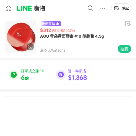
筆記
$312
(雙重省$1,374)
AOU 雲朵霧面唇膏 #10 胡蘿蔔 4.5g
搶購
屈臣氏Watsons
訂單成立賺2%
近一年最省
6
$1,368
點