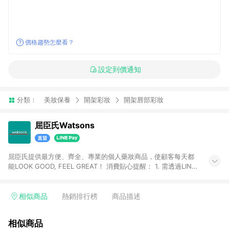
價格趨勢怎麼看？
設定到價通知
分類：
美妝保養
開架彩妝
開架唇部彩妝
屈臣氏Watsons
屈臣氏提供最方便、齊全、專業的個人藥妝商品，使顧客每天都
能LOOK GOOD, FEEL GREAT！ 消費貼心提醒： 1. 需透過LINE
購物前往屈臣氏官網消費，並在同一瀏覽器於24小時內結帳，方
才可享有LINE POINTS回饋資格。 2. 可同步使用屈臣氏官方APP
下單，每筆交易前請確認有經過LINE購物跳轉頁才符合返點資
相似商品
熱銷排行榜
商品描述
格。3.回饋點數計算會排除【訂單活動折扣(含折價券折扣)】、
【寵i點數折抵】、【禮物卡折抵】、【訂單運費】等金額。 4. 點
相似商品
數將於廠商出貨後30天前後發送。5.屈臣氏保留365天訂單記