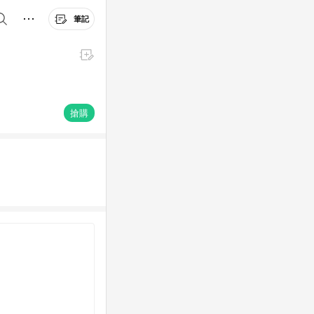
筆記
搶購