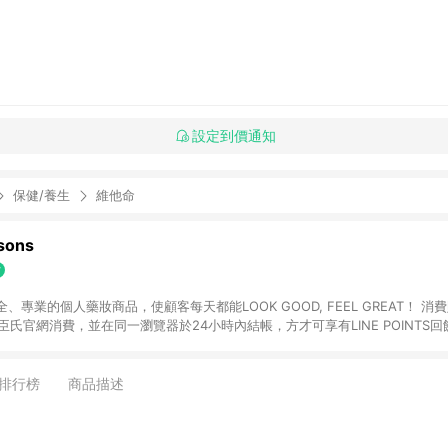
設定到價通知
保健/養生
維他命
ons
專業的個人藥妝商品，使顧客每天都能LOOK GOOD, FEEL GREAT！ 消費
臣氏官網消費，並在同一瀏覽器於24小時內結帳，方才可享有LINE POINTS回饋
下單，每筆交易前請確認有經過LINE購物跳轉頁才符合返點資格。3.回饋點數
)】、【寵i點數折抵】、【禮物卡折抵】、【訂單運費】等金額。 4. 點數將於
留365天訂單記錄，相關問題請於保留時間內聯絡客服中心，並由屈臣氏進行訂單
排行榜
商品描述
活動頁之用戶，煩請更新屈臣氏APP至版本26010.4.0。