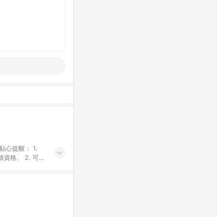
貼心提醒： 1.
資格。 2. 可同
計算會排除【訂單
廠商出貨後30天
資格確認。 6.