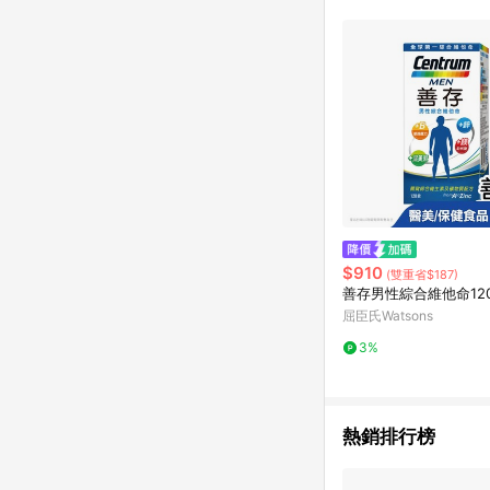
$910
(雙重省$187)
善存男性綜合維他命12
屈臣氏Watsons
3%
熱銷排行榜