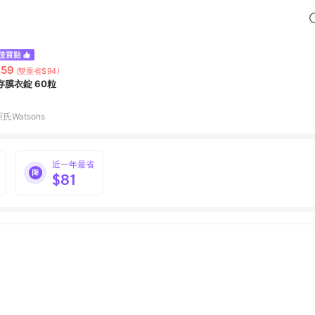
459
(雙重省$94)
存膜衣錠 60粒
氏Watsons
近一年最省
$81