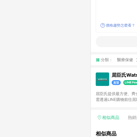
價格趨勢怎麼看？
分類：
醫療保健
屈臣氏Wats
屈臣氏提供最方便、齊全、
需透過LINE購物前往屈
步使用屈臣氏官方APP
活動折扣(含折價券折扣
前後發送。5.屈臣氏保
相似商品
熱銷
欲透過APP導購跳轉前往
相似商品