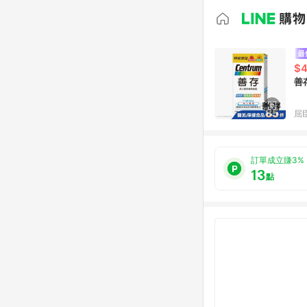
$
善
屈臣
訂單成立賺3%
13
點