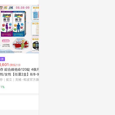
$789
$789
降價
善存 成人綜合維他命100+30錠
善存 成人綜合
1,601
(降$219)
【美十樂連鎖藥局】
盒)【杏一】
存 綜合維他命120錠 4個月份
台灣樂天市場
Yahoo購物中
性/女性【任選2盒】8/8-9送
王子地墊
存｜挺立｜克補 -蝦皮官方旗艦店
3%
0%
1%