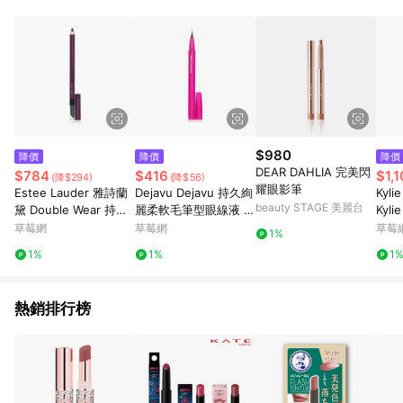
$980
降價
降價
降價
DEAR DAHLIA 完美閃
$784
$416
$1,
(降$294)
(降$56)
耀眼影筆
Estee Lauder 雅詩蘭
Dejavu Dejavu 持久絢
Kyli
beauty STAGE 美麗台
黛 Double Wear 持久2
麗柔軟毛筆型眼線液 -
Kyli
4小時抗暈染眼線筆- #
Deep Black (E1) 0.55
Matt
草莓網
草莓網
草莓
1%
09 Aubergine 1.2g/0.
ml/0.018oz-眼線筆/眼
妝組合
1%
1%
1
04oz-眼線筆/眼線液
線液
熱銷排行榜