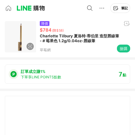
筆記
降價
$784
(降$58)
Charlotte Tilbury 夏洛特·蒂伯里 造型唇線筆
- # 莓果色 1.2g/0.04oz-唇線筆
搶購
草莓網
訂單成立賺1%
7
點
下單享LINE POINTS點數