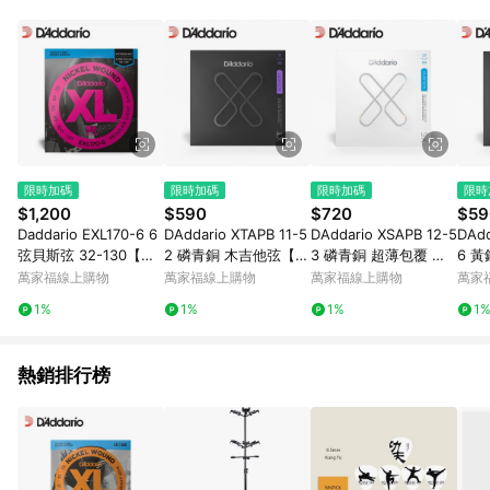
事業股份有限公司方進行訂單資格確認。 康達盛通線上購物希望
提供簡單、快速、輕鬆的購物流程及體驗，將不定期推出精選、
話題性或期間限定商品來滿足您的喜好。
限時加碼
限時加碼
限時加碼
限時
$1,200
$590
$720
$59
Daddario EXL170-6 6
DAddario XTAPB 11-5
DAddario XSAPB 12-5
DAdd
弦貝斯弦 32-130【敦
2 磷青銅 木吉他弦【敦
3 磷青銅 超薄包覆 民
6 
煌樂器】
煌樂器】
謠吉他弦【敦煌樂器】
煌樂
萬家福線上購物
萬家福線上購物
萬家福線上購物
萬家
1%
1%
1%
1
熱銷排行榜