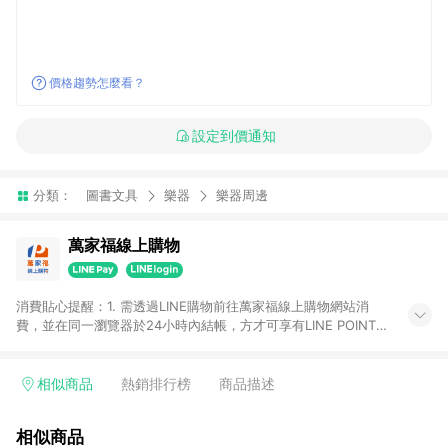
價格趨勢怎麼看？
設定到價通知
分類：
圖書文具
樂器
樂器周邊
萬家福線上購物
消費貼心提醒：1. 需透過LINE購物前往萬家福線上購物網站消
費，並在同一瀏覽器於24小時內結帳，方才可享有LINE POINTS
回饋資格。 2. 訂單確認後需選擇立刻結帳，若使用重新付款功能
將無法獲得點數回饋。 3. 點數將於廠商出貨後30天前後發送。
4. 不具回饋資格種類商品：電子禮券。 5. 回饋點數計算將排除訂
相似商品
熱銷排行榜
商品描述
單活動折扣(含折價券折扣)、紅利點數折抵(含OPENPOINT)、運
費等金額。 6. 康達盛通生活事業股份有限公司保留365天訂單記
相似商品
錄，相關問題請於保留時間內聯絡客服中心，並由康達盛通生活