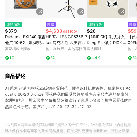
限時加碼
降價
限時加碼
降價
$379
$4,600
$20
$59
(降$960)
Daddario EXL140 電吉
HERCULES GS526B P
【NNPICK】功夫系列
【預購
他弦 10-52【敦煌樂
lus 海克力斯 六支吉他
Kung Fu 彈片 PICK 吉
00F
器】
架
他撥片 匹克
棉花
萬家福線上購物
他，在旅行｜吉他專門店
蝦皮商城
他，
奧古
1%
5%
4.4%
5
Tim
龍弦
吉他
商品描述
XT系列 超薄包膜弦,高碳鋼材質內芯，擁有絕佳抗斷裂性、穩定性XT Ac
oustic 80/20 Bronze 琴弦將我們最受歡迎的聲學合金與先進的耐腐蝕
處理相結合，對套裝中的每根琴弦都進行了處理，保留了無塗層琴弦的自
然音色和手感。套弦尺寸: .11 .15 .22 .32 .42 .52
LINE 購物是匯集購物情報與商品資訊的整合性平台，並依購物情報中的趨勢與
風格做合作網路商家的延伸商品推薦，商品資料更新會有時間差，請務必點擊
商品至各合作網路商家，確認現售價與購物條件，一切資訊以合作廠商網頁為