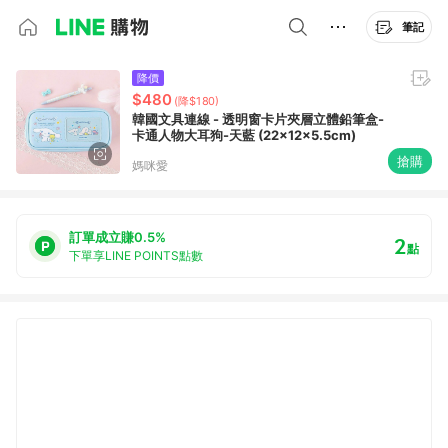
筆記
降價
$480
(降$180)
韓國文具連線 - 透明窗卡片夾層立體鉛筆盒-
卡通人物大耳狗-天藍 (22x12x5.5cm)
搶購
媽咪愛
訂單成立賺0.5%
2
點
下單享LINE POINTS點數