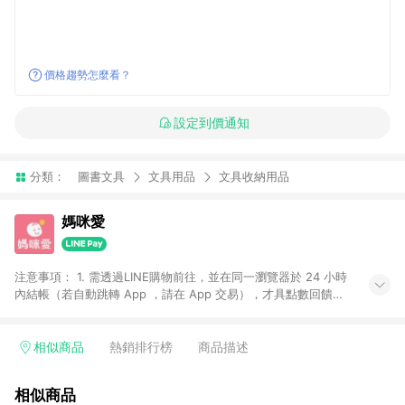
價格趨勢怎麼看？
設定到價通知
分類：
圖書文具
文具用品
文具收納用品
媽咪愛
注意事項： 1. 需透過LINE購物前往，並在同一瀏覽器於 24 小時
內結帳（若自動跳轉 App ，請在 App 交易），才具點數回饋資
格。 2. 訂單會因為出貨方式、商品狀態（現貨、預購）導致商品
進行拆單。 3. 取消訂單或退貨行為，不具贈點資格。 4. iOS app
請更新至 3.9 才具贈點資格。 5. 點數將於廠商出貨後 30 天後發
相似商品
熱銷排行榜
商品描述
送。 6. LINE購物站上之商品規格、顏色、價位、贈品如與媽咪愛
購物商品資訊頁及購物車不符，以媽咪愛購物商品資訊頁及購物
相似商品
車標示為準。 7. LINE購物導購回饋無法與媽咪愛站上折價券並