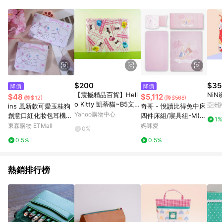
用，若選擇使用折價券，即不得併用LINE購物回饋。 8. 部分指定
商品類別不回饋，請參考以下列表：童書館出清 / Switch 遊戲片
/ 瑪利歐玩具 / LEGO樂高 / 尿布 / 橋樑書 / 中高年級推薦書單 /
行李箱 / 寶寶攝影機 / 雞精&鱸魚精 / 美妝保養 / 居家防護 / 暢銷
作者&經典角色 / 人氣卡通大集合 / 地墊&圍欄 / 外文&英文童書 /
套書專區 / 各式零嘴&堅果&珍珠&果乾&糖果 / 兒童耳機&耳麥 /
水果專區 / 親子理財書單 / 6~8歲推薦書單 / 箱購專區 / 寶可夢
pokemon玩具 / 世界名著 / 廚房家電 / 蔬果汁&奶粉 / 體能玩具 /
涼墊 / 同儕相處書單 / 旅遊商品 / 公益商品
$200
$35
降價
降價
【震撼精品百貨】Hell
Ni
$48
$5,112
(降$12)
(降$568)
o Kitty 凱蒂貓~B5文件
亞洲
ins 風新款可愛玉桂狗
奇哥 - 悅讀比得兔中床
袋~英文【共1款】
Pinko
Yahoo購物中心
創意口紅化妝包耳機數
四件床組/寢具組-M(床
1
據線便攜簡約收納小包
頭 床圍 床包 寶寶被 嬰
東森購物 ETMall
媽咪愛
0%
兒寢具 寶寶寢具)-粉色
0.5%
0.5%
熱銷排行榜