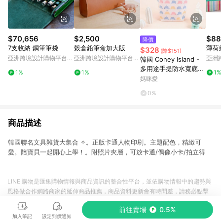
$70,656
$2,500
$88
降價
7支收納 鋼筆筆袋
穀倉鉛筆盒加大版
薄荷
$328
(降$151)
亞洲跨境設計購物平台
亞洲跨境設計購物平台
亞洲
韓國 Coney Island -
Pinkoi
Pinkoi
Pinko
多用途手提防水寬底收
1%
1%
1
納袋-糖果鯨魚 (20.5X
媽咪愛
25X7cm)
0%
商品描述
韓國聯名文具雜貨大集合 ✧。正版卡通人物印刷。主題配色，精緻可
愛。陪寶貝一起開心上學！。附照片夾層，可放卡通/偶像小卡/拍立得
LINE 購物是匯集購物情報與商品資訊的整合性平台，並依購物情報中的趨勢與
風格做合作網路商家的延伸商品推薦，商品資料更新會有時間差，請務必點擊
商品至各合作網路商家，確認現售價與購物條件，一切資訊以合作廠商網頁為
前往賣場
0.5%
準。
加入筆記
設定到價通知