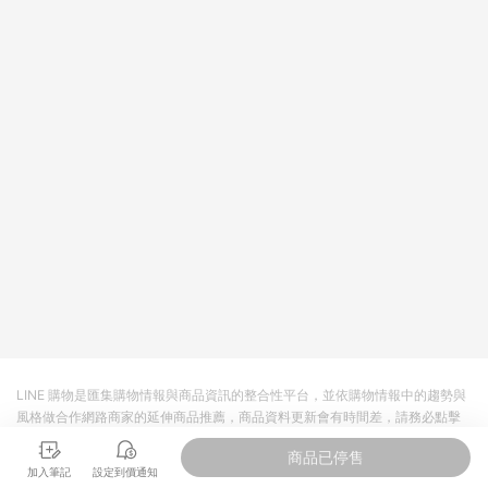
LINE 購物是匯集購物情報與商品資訊的整合性平台，並依購物情報中的趨勢與
風格做合作網路商家的延伸商品推薦，商品資料更新會有時間差，請務必點擊
商品至各合作網路商家，確認現售價與購物條件，一切資訊以合作廠商網頁為
商品已停售
準。
加入筆記
設定到價通知