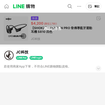
筆記
降價
$4,200
(降$2,790)
【SHOKZ】OPENRUN PRO 骨傳導藍牙運動
商品已停售
耳機 S810 四色
JC科技
JC科技
若使用商家App下單，不符合LINE購物贈點資格。