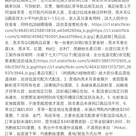
圓的原始風味之外，也可以依照個人喜好與口感，將黑木耳QQ圓當成粉
圓來玩味，可與鮮奶、豆漿、咖啡或紅茶等飲品相互結合，滿足味蕾上不
同滋味享受，也可取代蒟蒻來入菜，至成沙拉或各種涼拌料理。黑木耳Q
Q圓直徑大小平均約莫在1~1.5公分，老人及兒童食用時，請大人陪伴分
段進食，同時也請細嚼慢嚥，請勿直接整粒吞食。https://c1.staticflickr.
com/5/4845/45258813834_a43d62604a_b.jpghttps://c1.staticflick
r.com/5/4806/45982792601_6acd2f06ed_b.jpg│產品規格│商品品
名：黑木耳QQ圓商品容量：每一份量約30顆/個主要食材：黑木耳養生
露(水、黑木耳、紅棗、枸杞)、吉利T、黑糖粉生產日期：出貨日當天手
工製作保存期間：冷藏下七天(7℃以下)配送區域：全台低溫宅配(依宅配
業者配送區域為主)https://c1.staticflickr.com/5/4681/38617012905_e
08c03bf7d_b.jpghttps://c1.staticflickr.com/5/4643/39513137361_39
937c3944_b.jpg│產品宅配│1. 《柯媽媽の植物燕窩》絕大部分產品需低
溫保鮮，並採低溫宅配方式配送。2. 賣場內黑木耳美食圖片，會因螢幕
解析度不同而有色差，請審慎評估選購。3. 為確保產品新鮮度，結帳後
才排單出貨，如欲指定日期，請於備註欄位告知。4. 配送會以指定日期
為優先，但實際送達時間則依宅配司機當日配送狀況為主。5. 生鮮食品
並無鑑賞期，不接受鑑賞後才退貨，除非產品本身與訂購品項不符。6.
單次訂滿$1,800，享單一配送地址免運優惠，未滿台灣島內均酌收$200
運費。7. 澎湖、金門、馬祖等地，主要依低溫宅配業者可配送區域為主，
訂單金額未滿$1,800，需另補足$340運費差額；訂單金額滿$1,800，則
另酌收$200運費。8. 舊台中市免運外送服務，不適用於來自「Pinkoi」
訂單，如直接下單，均會酌收運費。產地/製造方式台灣．台中