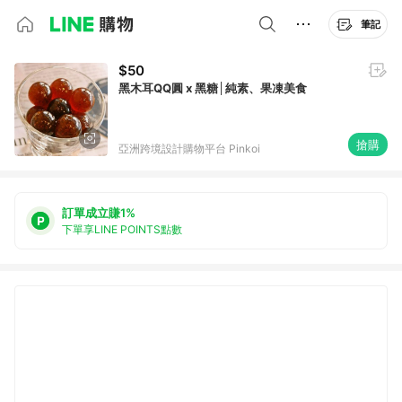
筆記
$50
黑木耳QQ圓 x 黑糖│純素、果凍美食
搶購
亞洲跨境設計購物平台 Pinkoi
訂單成立賺1%
下單享LINE POINTS點數