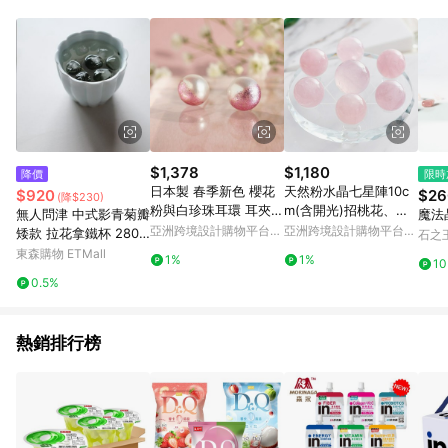
Android v4.6.0 / iOS v4.1.5 以上才具贈點資格。 7. 點數將於出
貨後 45 天後發送。 8. 群眾募資商品，禮物卡，開館保證金，補
運費，攤位費等不具贈點資格。 9. LINE 購物站上之商品規格、
顏色、價位、贈品如與 Pinkoi 商品資訊頁及購物車不符，以
Pinkoi 購物商品資訊頁及購物車標示為準。 10. 點數紅包使用規
則請以點數紅包活動說明為準。 11. 若於 LINE 購物前往 Pinkoi
頁面後才首次下載 Pinkoi APP 並完成訂單，不符合導購資格；承
上，首次下載 Pinkoi APP 後，需透過 LINE 購物前往 Pinkoi 頁
面，方享導購資格。
$1,378
$1,180
降價
限時
日本製 春季新色 櫻花
天然粉水晶七星陣10c
$920
$26
(降$230)
粉與白珍珠耳環 耳夾
m(含開光)招桃花、提
無人問津 中式影青菊瓣
魔法晶
傳統工藝
升爱情運、招貴人
亞洲跨境設計購物平台
亞洲跨境設計購物平台
矮款 拉花拿鐵杯 280
石之
Pinkoi
Pinkoi
毫升 茶杯 家人杯組
東森購物 ETMall
1%
1%
1
0.5%
熱銷排行榜