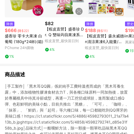
$82
降價
降價
歷史
【蝦皮直營】盛香珍 D
$666
$188
$19
(降$22)
(降$11)
r. Q 雙味蒟蒻果凍系列
盛香珍 零卡大果凍 白
【蝦皮直營】森永威德i
in果
420g/包 0卡 零卡 水
蝦皮直營_最快當日到
葡萄 (180g*24杯)(箱)
n清涼果凍6入能量/維
萬家
蜜桃 白葡萄 白桃 草莓
他命/綜合礦物質/膠原
PChome 24h購物
蝦皮直營_最快當日到
4%
1
荔枝 芭樂 點心
蛋白/膳食纖維/牛磺酸
1%
4%
+B群 營養補給 運動
商品描述
│手工製作│「黑木耳QQ圓」係於純手工費時溫煮而成的「黑木耳養生
露」中，添加植物性膠凍食材吉力T，與各種口味原料一同加熱後，放置
於專屬模具中待其冷卻成型，再逐一刀工挖切成球狀，進而製成口感Q
彈、色彩鮮明的美味小點，目前共推出「黑糖」、「可可」、「咖啡」、
「抹茶」、「鮮奶」與「起司」等六種口味，每一口都能吃到QQ彈牙的
美味口感！https://c1.staticflickr.com/5/4886/45982793011_21a77a4
13b_b.jpghttps://c1.staticflickr.com/5/4858/45982792741_d85e31f
58b_b.jpg│品味方式│一般嚐鮮方法，除一顆接一顆單吃品味黑木耳QQ