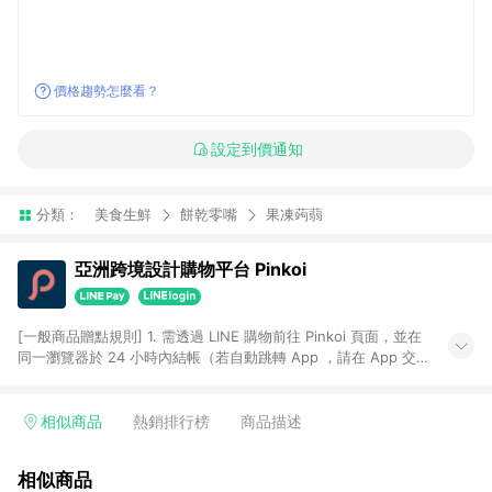
價格趨勢怎麼看？
設定到價通知
分類：
美食生鮮
餅乾零嘴
果凍蒟蒻
亞洲跨境設計購物平台 Pinkoi
[一般商品贈點規則] 1. 需透過 LINE 購物前往 Pinkoi 頁面，並在
同一瀏覽器於 24 小時內結帳（若自動跳轉 App ，請在 App 交
易），才具點數回饋資格。 2. 點數回饋計算將扣除訂單金額中的
運費與金流手續費與手動輸入之優惠碼折扣。 3. LINE 購物點數
回饋訂單不得享有 Pinkoi 站方優惠，例如首購優惠，P coins，
相似商品
熱銷排行榜
商品描述
全站(不包含手動輸入之優惠碼)。 4. 透過 LINE 購物連結到
Pinkoi 以外之網站購買之商品不具贈點資格。 5. 取消訂單或退貨
相似商品
行為，不具贈點資格，部分退款不在此限。 6. APP 請更新至