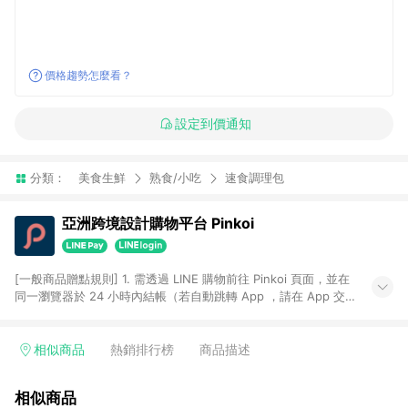
價格趨勢怎麼看？
設定到價通知
分類：
美食生鮮
熟食/小吃
速食調理包
亞洲跨境設計購物平台 Pinkoi
[一般商品贈點規則] 1. 需透過 LINE 購物前往 Pinkoi 頁面，並在
同一瀏覽器於 24 小時內結帳（若自動跳轉 App ，請在 App 交
易），才具點數回饋資格。 2. 點數回饋計算將扣除訂單金額中的
運費與金流手續費與手動輸入之優惠碼折扣。 3. LINE 購物點數
回饋訂單不得享有 Pinkoi 站方優惠，例如首購優惠，P coins，
相似商品
熱銷排行榜
商品描述
全站(不包含手動輸入之優惠碼)。 4. 透過 LINE 購物連結到
Pinkoi 以外之網站購買之商品不具贈點資格。 5. 取消訂單或退貨
相似商品
行為，不具贈點資格，部分退款不在此限。 6. APP 請更新至