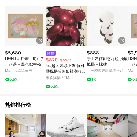
Android v4.6.0 / iOS v4.1.5 以上才具贈點資格。 7. 點數將於出
貨後 45 天後發送。 8. 群眾募資商品，禮物卡，開館保證金，補
運費，攤位費等不具贈點資格。 9. LINE 購物站上之商品規格、
顏色、價位、贈品如與 Pinkoi 商品資訊頁及購物車不符，以
Pinkoi 購物商品資訊頁及購物車標示為準。 10. 點數紅包使用規
則請以點數紅包活動說明為準。 11. 若於 LINE 購物前往 Pinkoi
頁面後才首次下載 Pinkoi APP 並完成訂單，不符合導購資格；承
上，首次下載 Pinkoi APP 後，需透過 LINE 購物前往 Pinkoi 頁
面，方享導購資格。
$5,680
$888
$2,
降價
LIGHTO 掛畫｜周芷羿
手工木作創意時鐘 我最
LIG
$820
(降$204)
｜路過 - 黑色鋁框-50
搖擺 - 比熊
｜路過
ins超火氣球小熊t恤可
x 70 cm
x 42
Marais 瑪黑家居
亞洲跨境設計購物平台
Mar
愛風捂臉熊短袖潮牌學
Pinkoi
院寬松半袖上衣男女
東森購物 ETMall
0.5%
1%
0.
0.5%
熱銷排行榜