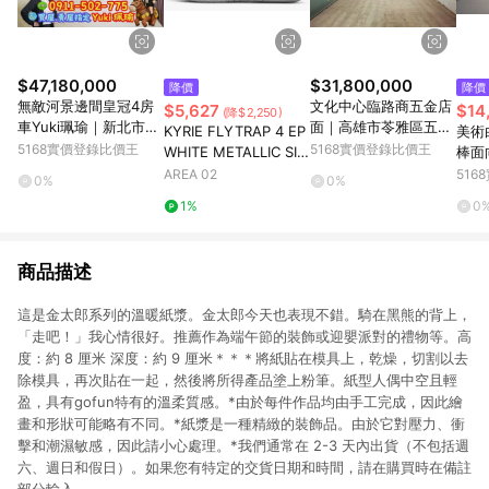
$47,180,000
$31,800,000
降價
降價
無敵河景邊間皇冠4房
文化中心臨路商五金店
$5,627
$14
(降$2,250)
車Yuki珮瑜｜新北市板
面｜高雄市苓雅區五福
KYRIE FLYTRAP 4 EP
美術
橋區中山路二段
一路
5168實價登錄比價王
5168實價登錄比價王
WHITE METALLIC SIL
棒面
VER
雄市
AREA 02
51
0%
0%
1%
0
商品描述
這是金太郎系列的溫暖紙漿。金太郎今天也表現不錯。騎在黑熊的背上，
「走吧！」我心情很好。推薦作為端午節的裝飾或迎嬰派對的禮物等。高
度：約 8 厘米 深度：約 9 厘米＊＊＊將紙貼在模具上，乾燥，切割以去
除模具，再次貼在一起，然後將所得產品塗上粉筆。紙型人偶中空且輕
盈，具有gofun特有的溫柔質感。*由於每件作品均由手工完成，因此繪
畫和形狀可能略有不同。*紙漿是一種精緻的裝飾品。由於它對壓力、衝
擊和潮濕敏感，因此請小心處理。*我們通常在 2-3 天內出貨（不包括週
六、週日和假日）。如果您有特定的交貨日期和時間，請在購買時在備註