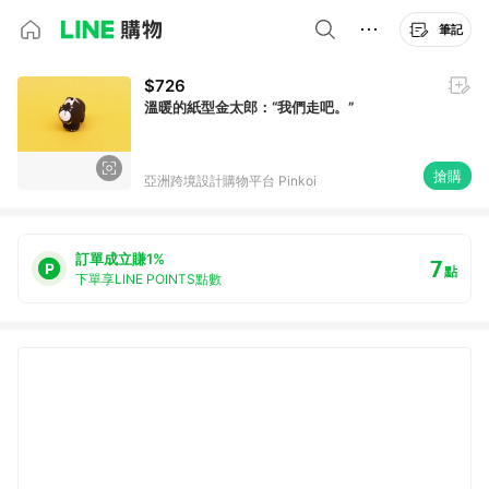
筆記
$726
溫暖的紙型金太郎：“我們走吧。”
搶購
亞洲跨境設計購物平台 Pinkoi
訂單成立賺1%
7
點
下單享LINE POINTS點數