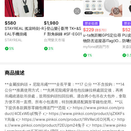
$580
$1,980
歷史低價
歷史
STAYREAL 搖滾時刻-R
├登山樂┤臺灣 TK+&S
$229
$52
(降$70)
EAL手機掛繩
F 獸角銅錘 #SF-EG01
u-ta無距離GPS定位尋
PU
STAYREAL
台灣樂天市場
物防丟追蹤器ITag(IOS
防嗮
專用)白色
帽夾
myfone網路門市
東森購
5%
3%
1%
0.
商品描述
**金屬按鉤頭 + 尼龍吊繩****全長平量：**17 公分 **不含按鉤：**14
公分**推薦使用方式：**先將尼龍繩穿過包包拉鍊拉柄處固定後，再將
吊繩繞過欲吊掛處，並用按鉤頭扣回拉柄。適合將小包吊在大包外，拿取
方便不用一直撈。所有小包適用，特別推薦搭配圓形零錢包使用。**以
下提供各款圓形零錢包傳送門**恐龍 👉 https://www.pinkoi.com/pro
duct/4CExWEqE鴨子 👉 https://www.pinkoi.com/product/qZXiKFs
Y烏龜 👉 https://www.pinkoi.com/product/1RVReUEO河馬 👉 http
s://www.pinkoi.com/product/f2EUpm24兔子 👉 https://www.pinko