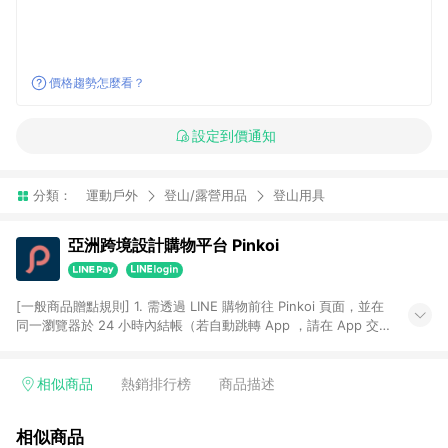
價格趨勢怎麼看？
設定到價通知
分類：
運動戶外
登山/露營用品
登山用具
亞洲跨境設計購物平台 Pinkoi
[一般商品贈點規則] 1. 需透過 LINE 購物前往 Pinkoi 頁面，並在
同一瀏覽器於 24 小時內結帳（若自動跳轉 App ，請在 App 交
易），才具點數回饋資格。 2. 點數回饋計算將扣除訂單金額中的
運費與金流手續費與手動輸入之優惠碼折扣。 3. LINE 購物點數
回饋訂單不得享有 Pinkoi 站方優惠，例如首購優惠，P coins，
相似商品
熱銷排行榜
商品描述
全站(不包含手動輸入之優惠碼)。 4. 透過 LINE 購物連結到
Pinkoi 以外之網站購買之商品不具贈點資格。 5. 取消訂單或退貨
相似商品
行為，不具贈點資格，部分退款不在此限。 6. APP 請更新至