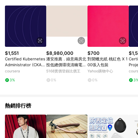
Android v4.6.0 / iOS v4.1.5 以上才具贈點資格。 7. 點數將於出
貨後 45 天後發送。 8. 群眾募資商品，禮物卡，開館保證金，補
運費，攤位費等不具贈點資格。 9. LINE 購物站上之商品規格、
顏色、價位、贈品如與 Pinkoi 商品資訊頁及購物車不符，以
Pinkoi 購物商品資訊頁及購物車標示為準。 10. 點數紅包使用規
則請以點數紅包活動說明為準。 11. 若於 LINE 購物前往 Pinkoi
頁面後才首次下載 Pinkoi APP 並完成訂單，不符合導購資格；承
上，首次下載 Pinkoi APP 後，需透過 LINE 購物前往 Pinkoi 頁
面，方享導購資格。
$1,551
$8,980,000
$700
$1,5
Certified Kubernetes
潘安推薦．綠意兩房北
對開蠟光紙 桃紅色 X 1
Cert
Administrator (CKA):
投低總價環境清幽電梯
00張入包裝
Proj
Unit 3
美宅｜台北市北投區溫
(CAP
coursera
5168實價登錄比價王
Yahoo購物中心
cour
泉路
4
3%
0%
0%
3
熱銷排行榜